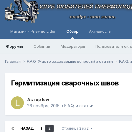
Магазин - Pnevmo Lider
Обзор
Активность
Форумы
События
Модераторы
Пользователи онл
Главная
F.A.Q. (Часто задаваемые вопросы) и статьи
F.A.Q.
Гермитизация сварочных швов
Автор
low
26 ноября, 2015
в
F.A.Q. и статьи
НАЗАД
1
2
Страница 2 из 2