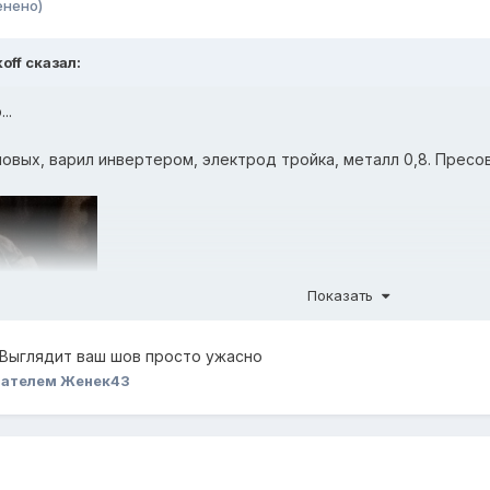
енено)
off
сказал:
..
овых, варил инвертером, электрод тройка, металл 0,8. Пресова
Показать
. Выглядит ваш шов просто ужасно
вателем Женек43