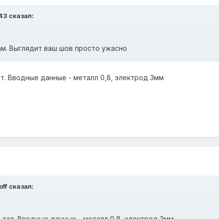
43
сказал:
ам. Выглядит ваш шов просто ужасно
т. Вводные данные - металл 0,8, электрод 3мм
off
сказал:
ьтат. Вводные данные - металл 0,8, электрод 3мм