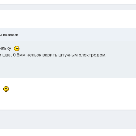
ч сказал:
пильку
 шва, 0.8мм нельзя варить штучным электродом.
ие