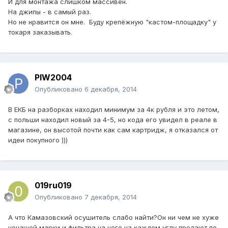
И для монтажа слишком массивен.
На джипы - в самый раз.
Но не нравится он мне. Буду крепёжную "кастом-площадку" у
токаря заказывать.
PIW2004
Опубликовано
6 декабря, 2014
В ЕКБ на разборках находил минимум за 4к рубля и это летом,
с польши находил новый за 4-5, но кода его увидел в реале в
магазине, он высотой почти как сам картридж, я отказался от
идеи покупного )))
019ru019
Опубликовано
7 декабря, 2014
А что Камазовский осушитель слабо найти?Он ни чем не хуже
ненашей марки и фильтра на него на каждом углу продают,по