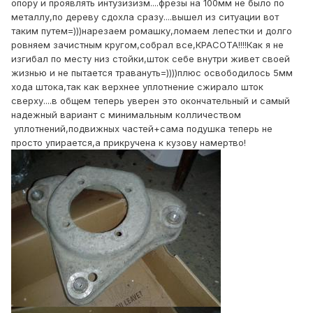
опору и проявлять интузизизм....фрезы на 100мм не было по
металлу,по дереву сдохла сразу....вышел из ситуации вот
таким путем=)))нарезаем ромашку,ломаем лепестки и долго
ровняем зачистным кругом,собрал все,КРАСОТА!!!!Как я не
изгибал по месту низ стойки,шток себе внутри живет своей
жизнью и не пытается травануть=))))плюс освободилось 5мм
хода штока,так как верхнее уплотнение сжирало шток
сверху....в общем теперь уверен это окончательный и самый
надежный вариант с минимальным колличеством
уплотнений,подвижных частей+сама подушка теперь не
просто упирается,а прикручена к кузову намертво!