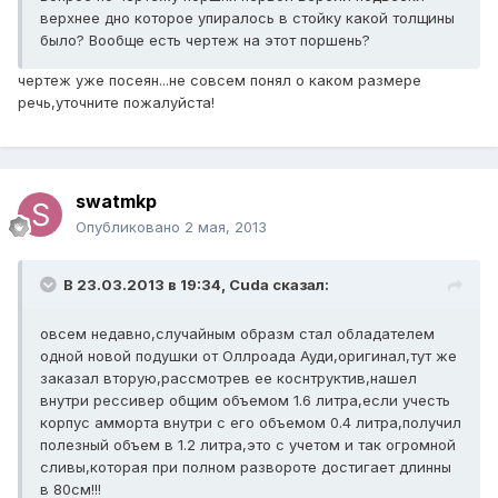
верхнее дно которое упиралось в стойку какой толщины
было? Вообще есть чертеж на этот поршень?
чертеж уже посеян...не совсем понял о каком размере
речь,уточните пожалуйста!
swatmkp
Опубликовано
2 мая, 2013
В 23.03.2013 в 19:34, Cuda сказал:
овсем недавно,случайным образм стал обладателем
одной новой подушки от Оллроада Ауди,оригинал,тут же
заказал вторую,рассмотрев ее коснтруктив,нашел
внутри рессивер общим объемом 1.6 литра,если учесть
корпус амморта внутри с его объемом 0.4 литра,получил
полезный объем в 1.2 литра,это с учетом и так огромной
сливы,которая при полном развороте достигает длинны
в 80см!!!