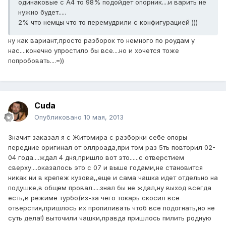
одинаковые с А4 то 98% подойдет опорник....и варить не
нужно будет.....
2% что немцы что то перемудрили с конфигурацией )))
ну как вариант,просто разборок то немного по роудам у
нас....конечно упростило бы все....но и хочется тоже
попробовать....=))
Cuda
Опубликовано
10 мая, 2013
Значит заказал я с Житомира с разборки себе опоры
передние оригинал от оллроада,при том раз 5ть повторил 02-
04 года....ждал 4 дня,пришло вот это......с отверстием
сверху....оказалось это с 07 и выше годами,не становится
никак ни в крепеж кузова,,еще и сама чашка идет отдельно на
подушке,в общем провал.....знал бы не ждал,ну выход всегда
есть,в режиме турбо(из-за чего токарь скосил все
отверстия,пришлось их пропиливать чтоб все подогнать,но не
суть дела!) выточили чашки,правда пришлось пилить родную