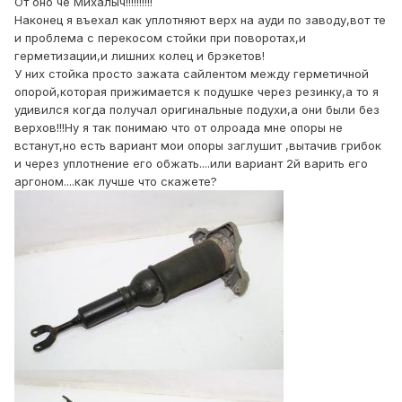
От оно че Михалыч!!!!!!!!!!
Наконец я въехал как уплотняют верх на ауди по заводу,вот те
и проблема с перекосом стойки при поворотах,и
герметизации,и лишних колец и брэкетов!
У них стойка просто зажата сайлентом между герметичной
опорой,которая прижимается к подушке через резинку,а то я
удивился когда получал оригинальные подухи,а они были без
верхов!!!Ну я так понимаю что от олроада мне опоры не
встанут,но есть вариант мои опоры заглушит ,вытачив грибок
и через уплотнение его обжать....или вариант 2й варить его
аргоном....как лучше что скажете?