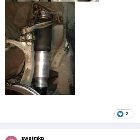
2
swatmkp