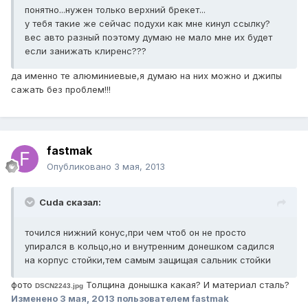
понятно...нужен только верхний брекет...
у тебя такие же сейчас подухи как мне кинул ссылку?
вес авто разный поэтому думаю не мало мне их будет
если занижать клиренс???
да именно те алюминиевые,я думаю на них можно и джипы
сажать без проблем!!!
fastmak
Опубликовано
3 мая, 2013
Cuda сказал:
точился нижний конус,при чем чтоб он не просто
упирался в кольцо,но и внутренним донешком садился
на корпус стойки,тем самым защищая сальник стойки
фото
Толщина донышка какая? И материал сталь?
DSCN2243.jpg
Изменено
3 мая, 2013
пользователем fastmak