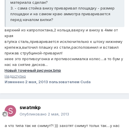
материала сделан?
3. - сама стойка внизу приваривал площадку - размер
площадки и на самом краю аммотра приваривается
перед началом вилки?
верхний из капролоктана,2 кольца,вверху и внизу в 4мм от
края
втулка сталь,приваривается исключительно к штоку нижнему
крепежа,выточил плашку из стали,располовинил и вставил
прижав струбциной-приварил!
неее это противоугонка и противоснималка колес....а то бум у
нас на снятие дисков...
Новый точечный рисунок.bmp
Недоступно
Изменено
2 мая, 2013
пользователем Cuda
swatmkp
Опубликовано
2 мая, 2013
а что типа так не снимут?! ))) захотят снимут тольк так....у нас