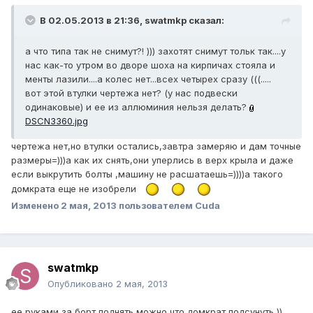
В 02.05.2013 в 21:36, swatmkp сказал:
а что типа так не снимут?! ))) захотят снимут тольк так....у
нас как-то утром во дворе шоха на кирпичах стояла и
менты лазили....а колес нет...всех четырех сразу (((.....
вот этой втулки чертежа нет? (у нас подвески
одинаковые) и ее из аллюминия нельзя делать?
DSCN3360.jpg
чертежа нет,но втулки остались,завтра замеряю и дам точные
размеры=)))а как их снять,они уперлись в верх крыла и даже
если выкрутить болты ,машину не расшатаешь=))))а такого
домкрата еще не изобрели
Изменено
2 мая, 2013
пользователем Cuda
swatmkp
Опубликовано
2 мая, 2013
ее руками за борт поднять можно что домкрат подсунуть ))