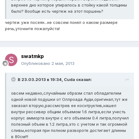
верхнее дно которое упиралось в стойку какой толщины
было? Вообще есть чертеж на этот поршень?
чертеж уже посеян...не совсем понял о каком размере
речь,уточните пожалуйста!
swatmkp
Опубликовано
2 мая, 2013
В 23.03.2013 в 19:34, Cuda сказал:
овсем недавно,случайным образм стал обладателем
одной новой подушки от Оллроада Ауди,оригинал,тут же
заказал вторую,рассмотрев ее коснтруктив,нашел
внутри рессивер общим объемом 1.6 литра,если учесть
корпус амморта внутри с его объемом 0.4 литра,получил
полезный объем в 1.2 литра,это с учетом и так огромной
сливы,которая при полном развороте достигает длинны
в 80см!!!