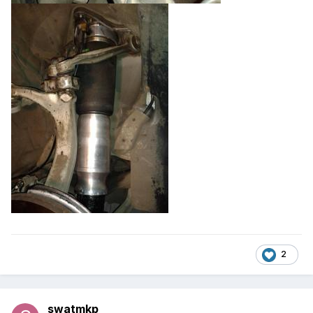
2
swatmkp