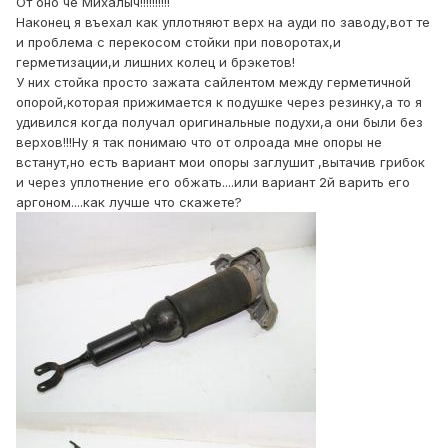
От оно че Михалыч!!!!!!!!!!
Наконец я въехал как уплотняют верх на ауди по заводу,вот те
и проблема с перекосом стойки при поворотах,и
герметизации,и лишних колец и брэкетов!
У них стойка просто зажата сайлентом между герметичной
опорой,которая прижимается к подушке через резинку,а то я
удивился когда получал оригинальные подухи,а они были без
верхов!!!Ну я так понимаю что от олроада мне опоры не
встанут,но есть вариант мои опоры заглушит ,вытачив грибок
и через уплотнение его обжать....или вариант 2й варить его
аргоном....как лучше что скажете?