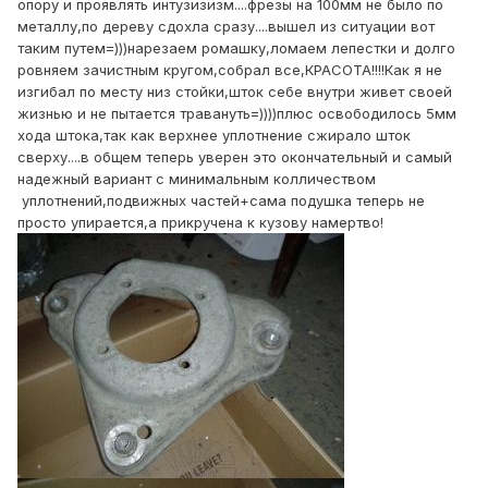
опору и проявлять интузизизм....фрезы на 100мм не было по
металлу,по дереву сдохла сразу....вышел из ситуации вот
таким путем=)))нарезаем ромашку,ломаем лепестки и долго
ровняем зачистным кругом,собрал все,КРАСОТА!!!!Как я не
изгибал по месту низ стойки,шток себе внутри живет своей
жизнью и не пытается травануть=))))плюс освободилось 5мм
хода штока,так как верхнее уплотнение сжирало шток
сверху....в общем теперь уверен это окончательный и самый
надежный вариант с минимальным колличеством
уплотнений,подвижных частей+сама подушка теперь не
просто упирается,а прикручена к кузову намертво!