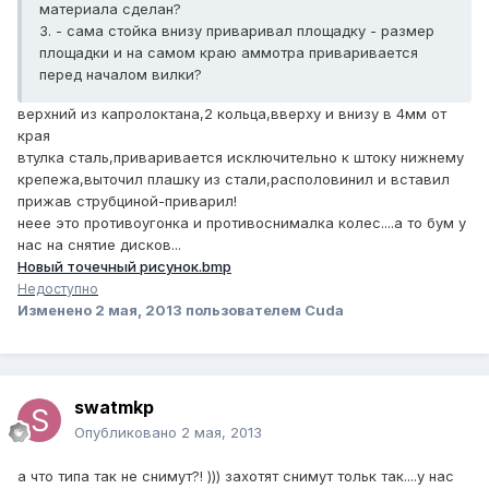
материала сделан?
3. - сама стойка внизу приваривал площадку - размер
площадки и на самом краю аммотра приваривается
перед началом вилки?
верхний из капролоктана,2 кольца,вверху и внизу в 4мм от
края
втулка сталь,приваривается исключительно к штоку нижнему
крепежа,выточил плашку из стали,располовинил и вставил
прижав струбциной-приварил!
неее это противоугонка и противоснималка колес....а то бум у
нас на снятие дисков...
Новый точечный рисунок.bmp
Недоступно
Изменено
2 мая, 2013
пользователем Cuda
swatmkp
Опубликовано
2 мая, 2013
а что типа так не снимут?! ))) захотят снимут тольк так....у нас