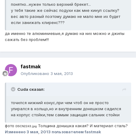
понятно...нужен только верхний брекет...
у тебя такие же сейчас подухи как мне кинул ссылку?
вес авто разный поэтому думаю не мало мне их будет
если занижать клиренс???
да именно те алюминиевые,я думаю на них можно и джипы
сажать без проблем!!!
fastmak
Опубликовано
3 мая, 2013
Cuda сказал:
точился нижний конус,при чем чтоб он не просто
упирался в кольцо,но и внутренним донешком садился
на корпус стойки,тем самым защищая сальник стойки
фото
Толщина донышка какая? И материал сталь?
DSCN2243.jpg
Изменено
3 мая, 2013
пользователем fastmak