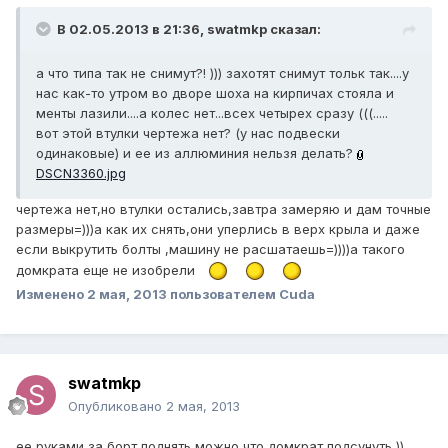
В 02.05.2013 в 21:36, swatmkp сказал:
а что типа так не снимут?! ))) захотят снимут тольк так....у
нас как-то утром во дворе шоха на кирпичах стояла и
менты лазили....а колес нет...всех четырех сразу (((.....
вот этой втулки чертежа нет? (у нас подвески
одинаковые) и ее из аллюминия нельзя делать?
DSCN3360.jpg
чертежа нет,но втулки остались,завтра замеряю и дам точные
размеры=)))а как их снять,они уперлись в верх крыла и даже
если выкрутить болты ,машину не расшатаешь=))))а такого
домкрата еще не изобрели
Изменено
2 мая, 2013
пользователем Cuda
swatmkp
Опубликовано
2 мая, 2013
ее руками за борт поднять можно что домкрат подсунуть ))