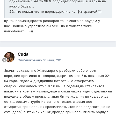
одинаковые с А4 то 98% подойдет опорник....и варить не
нужно будет.....
2% что немцы что то перемудрили с конфигурацией )))
ну как вариант,просто разборок то немного по роудам у
нас....конечно упростило бы все....но и хочется тоже
попробовать....=))
Cuda
Опубликовано
10 мая, 2013
Значит заказал я с Житомира с разборки себе опоры
передние оригинал от оллроада,при том раз 5ть повторил 02-
04 года....ждал 4 дня,пришло вот это......с отверстием
сверху....оказалось это с 07 и выше годами,не становится
никак ни в крепеж кузова,,еще и сама чашка идет отдельно на
подушке,в общем провал.....знал бы не ждал,ну выход всегда
есть,в режиме турбо(из-за чего токарь скосил все
отверстия,пришлось их пропиливать чтоб все подогнать,но не
суть дела!) выточили чашки,правда пришлось пилить родную