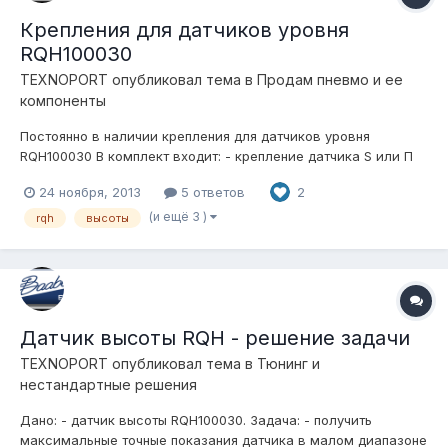
Крепления для датчиков уровня
RQH100030
TEXNOPORT
опубликовал тема в
Продам пневмо и ее
компоненты
Постоянно в наличии крепления для датчиков уровня
RQH100030 В комплект входит: - крепление датчика S или П
образной формы 1шт; - винты крепления датчика 2шт; -
24 ноября, 2013
5 ответов
2
крепление штанги датчика 1шт; - винт крепления штанги 1шт; -
гайка крепления штанги 1шт. Цена одного комплекта $15.
(и ещё 3 )
rqh
высоты
Достав...
Датчик высоты RQH - решение задачи
TEXNOPORT
опубликовал тема в
Тюнинг и
нестандартные решения
Дано: - датчик высоты RQH100030. Задача: - получить
максимальные точные показания датчика в малом диапазоне