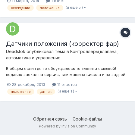
11 марта, 2014
1 ответ
автомобиля. Т.е. при занижении колеса сходятся вверху и
(и ещё 5 )
схождение
положение
стремяся к кузову, при средней высоте колеса становятся
ровно, а при завышении тоже меняют...
Датчики положения (корректор фар)
Deadstok
опубликовал тема в
Контроллеры,клапана,
автоматика и управление
В общем если где то обсуждалось то тыкнити ссылкой!
недавно заехал на сервис, там машина висела и на задней
оси у нее дачики пола были, естественно для коррекции угла
28 декабря, 2013
11 ответов
наклона фар, если их использовать для выставления уровня
(и ещё 1 )
положение
датчик
пола наших машин? часто встречаю обсуждения датчиков от
ровера, а таких как...
Обратная связь
Cookie-файлы
Powered by Invision Community