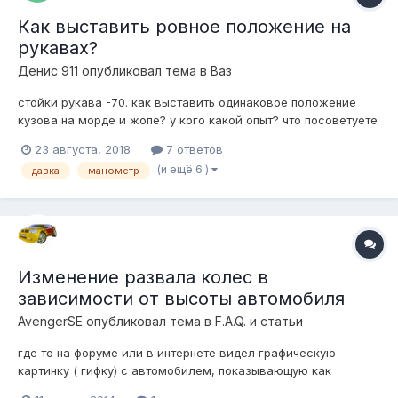
Как выставить ровное положение на
рукавах?
Денис 911
опубликовал тема в
Ваз
стойки рукава -70. как выставить одинаковое положение
кузова на морде и жопе? у кого какой опыт? что посоветуете
для этого?
23 августа, 2018
7 ответов
(и ещё 6 )
давка
манометр
Изменение развала колес в
зависимости от высоты автомобиля
AvengerSE
опубликовал тема в
F.A.Q. и статьи
где то на форуме или в интернете видел графическую
картинку ( гифку) с автомобилем, показывающую как
меняется угол развала колес в зависимости от высоты