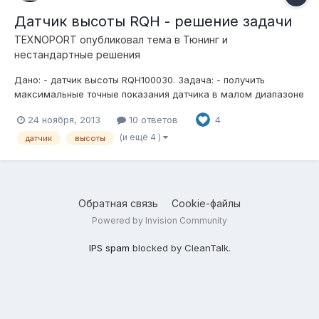
Датчик высоты RQH - решение задачи
TEXNOPORT
опубликовал тема в
Тюнинг и
нестандартные решения
Дано: - датчик высоты RQH100030. Задача: - получить
максимальные точные показания датчика в малом диапазоне
движения элемента подвески. Говоря простыми словами - у
24 ноября, 2013
10 ответов
4
данного датчика есть один недостаток - его плечо слишком
велико по отношению к длине штанги, из-за чего, порой,
(и ещё 4 )
датчик
высоты
нельзя получит...
Обратная связь
Cookie-файлы
Powered by Invision Community
IPS spam
blocked by CleanTalk.