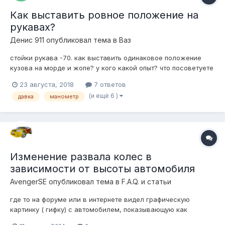
Как выставить ровное положение на
рукавах?
Денис 911
опубликовал тема в
Ваз
стойки рукава -70. как выставить одинаковое положение
кузова на морде и жопе? у кого какой опыт? что посоветуете
для этого?
23 августа, 2018
7 ответов
(и ещё 6 )
давка
манометр
Изменение развала колес в
зависимости от высоты автомобиля
AvengerSE
опубликовал тема в
F.A.Q. и статьи
где то на форуме или в интернете видел графическую
картинку ( гифку) с автомобилем, показывающую как
меняется угол развала колес в зависимости от высоты