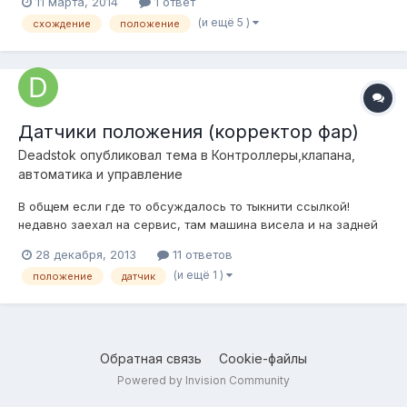
11 марта, 2014
1 ответ
автомобиля. Т.е. при занижении колеса сходятся вверху и
(и ещё 5 )
схождение
положение
стремяся к кузову, при средней высоте колеса становятся
ровно, а при завышении тоже меняют...
Датчики положения (корректор фар)
Deadstok
опубликовал тема в
Контроллеры,клапана,
автоматика и управление
В общем если где то обсуждалось то тыкнити ссылкой!
недавно заехал на сервис, там машина висела и на задней
оси у нее дачики пола были, естественно для коррекции угла
28 декабря, 2013
11 ответов
наклона фар, если их использовать для выставления уровня
(и ещё 1 )
положение
датчик
пола наших машин? часто встречаю обсуждения датчиков от
ровера, а таких как...
Обратная связь
Cookie-файлы
Powered by Invision Community