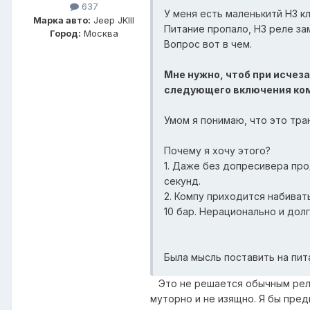
637
У меня есть маленькитй НЗ кл
Марка авто:
Jeep JKIII
Питание пропало, НЗ реле за
Город:
Москва
Вопрос вот в чем.
Мне нужно, чтоб при исчез
следующего включения ко
Умом я понимаю, что это тран
Почему я хочу этого?
1. Даже без допресивера про
секунд.
2. Компу приходится набивать
10 бар. Нерационально и долг
Была мысль поставить на пит
Это не решается обычным реле 
муторно и не изящно. Я бы пре