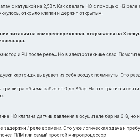
апан с катушкой на 2,5Вт. Как сделать НО с помощью НЗ реле 
мкнулось, открыло клапан и держит открытым.
ании питания на компрессоре клапан открывался на Х сек
мпрессора.
зистор и РЦ после реле... Но в электротехнике слаб. Помогите
дувки картридж выдувает из себя воздух полминуты. Это раз
 три литра объема вабко от 0 до 8бар. На это тратится почти
о.
ание НО клапана датчик давления в осушителе бар на 6-8, но н
задержки / реле времени. Это уже логическая здача и требу
дпочел ПЛМ или самый простой микропроцессор