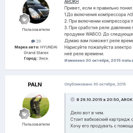
AROKH
Привет, если я правильно понял
1.До включения компрессора
НЗ
2. При включении компрессора 
3. При сработке реле давления
Пользователи
продувке WABCO. До следующе
Думаю вам поможет реле времен
29
Марка авто:
HYUNDAI
Нарисуйте пожалуйста электро 
Grand Starex
неё реле времени.
Город:
Энск
Изменено
30 октября, 2015
польз
PALN
Опубликовано
30 октября, 2015
В 29.10.2015 в 20:50, AROK
Дело вот в чем.
Стоит вабковский картридж 
Пользователи
Хочу его продувать с помощ