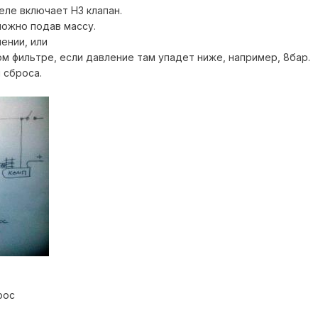
еле включает НЗ клапан.
можно подав массу.
ении, или
ом фильтре, если давление там упадет ниже, например, 8бар.
 сброса.
рос