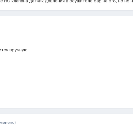
е НО клапана датчик давления в осушителе бар на 6-8, но не 
ется вручную.
зменено)