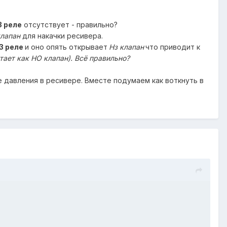
З реле
отсутствует - правильно?
клапан
для накачки ресивера.
З реле
и оно опять открывает
Нз клапан
что приводит к
тает как НО клапан). Всё правильно?
 давления в ресивере. Вместе подумаем как воткнуть в