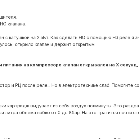
шителя.
НО клапана.
ан с катушкой на 2,5Вт. Как сделать НО с помощью НЗ реле я з
улось, открыло клапан и держит открытым.
ии питания на компрессоре клапан открывался на Х секунд
стор и РЦ после реле... Но в электротехнике слаб. Помогите с
вки картридж выдувает из себя воздух полминуты. Это раздра
ри литра объема вабко от 0 до 8бар. На это тратится почти ст