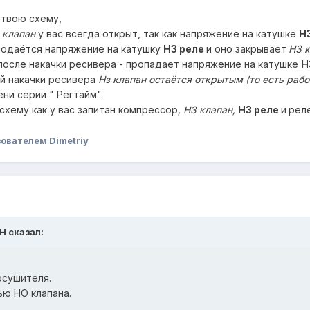
 твою схему,
 клапан
у вас всегда открыт, так как напряжение на катушке
Н
подаётся напряжение на катушку
НЗ реле
и оно закрывает
НЗ 
 после накачки ресивера - пропадает напряжение на катушке
Н
й накачки ресивера
Нз клапан остаётся открытым (то есть рабо
и серии " Регтайм".
схему как у вас запитан компрессор
, НЗ клапан,
НЗ реле
и
реле
ователем Dimetriy
H сказал:
осушителя.
ью НО клапана.