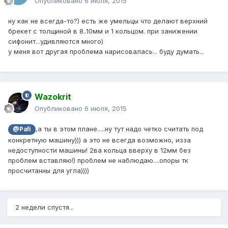
Опубликовано
6 июля, 2015
ну как не всегда-то?) есть же умельцы что делают верхний
брекет с толщиной в 8..10мм и 1 кольцом. при занижении
сифонит...удивляются много)
у меня вот другая проблема нарисовалась... буду думать...
Wazokrit
Опубликовано
6 июля, 2015
,а ты в этом плане.....ну тут надо четко считать под
@Pafi
конкретную машину))) а это не всегда возможно, изза
недоступности машины! 2ва кольца вверху в 12мм без
проблем вставляю!) проблем не наблюдаю....опоры тк
просчитанны для угла))))
2 недели спустя...