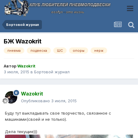
Бортовой журнал
БЖ Wazokrit
пневма
подвеска
ШС
опоры
нерж
Автор
Wazokrit
3 июля, 2015
в
Бортовой журнал
Wazokrit
Опубликовано
3 июля, 2015
Буду тут выкладывать свое творчество, связанное с
машинами(своей и не только).
Дела текущие)))