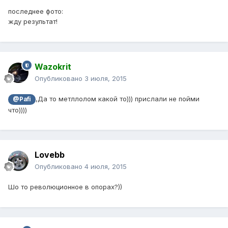
последнее фото:
жду результат!
Wazokrit
Опубликовано
3 июля, 2015
,Да то метллолом какой то))) прислали не пойми
@Pafi
что))))
Lovebb
Опубликовано
4 июля, 2015
Шо то революционное в опорах?))