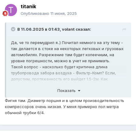
titanik
Опубликовано
11 июня, 2025
В 11.06.2025 в 01:43,
volant
сказал:
Да, че то перемудрил я..) Почитал немного на эту тему -
так делается в стоке на некоторых легковых и грузовых
автомобилях. Разрежение там будет копеечным, на
уровне погрешности, можно в учет не принимать.
Такой вопрос - насколько будет критична длина
трубопровода забора воздуха - Фильтр-Комп? Если,
допустим, протяженность его выйдет 1.5-2м. Как
считаете, избыточное сопротивление получится?
Показать
Фигня там. Диаметр поршня и в целом производительность
компрессоров очень низкая. У меня примерно пол метра
обычной трубки 6/4.