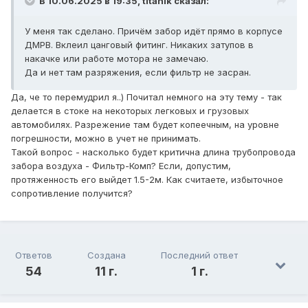
В 10.06.2025 в 19:35,
titanik
сказал:
У меня так сделано. Причём забор идёт прямо в корпусе
ДМРВ. Вклеил цанговый фитинг. Никаких затупов в
накачке или работе мотора не замечаю.
Да и нет там разряжения, если фильтр не засран.
Да, че то перемудрил я..) Почитал немного на эту тему - так
делается в стоке на некоторых легковых и грузовых
автомобилях. Разрежение там будет копеечным, на уровне
погрешности, можно в учет не принимать.
Такой вопрос - насколько будет критична длина трубопровода
забора воздуха - Фильтр-Комп? Если, допустим,
протяженность его выйдет 1.5-2м. Как считаете, избыточное
сопротивление получится?
Ответов
Создана
Последний ответ
54
11 г.
1 г.