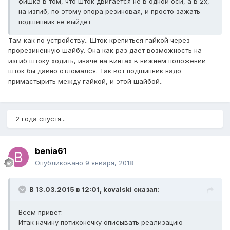
фишка в том, что шток двигается не в одной оси, а в 2х,
на изгиб, по этому опора резиновая, и просто зажать
подшипник не выйдет
Там как по устройству.. Шток крепиться гайкой через
прорезиненную шайбу. Она как раз дает возможность на
изгиб штоку ходить, иначе на винтах в нижнем положении
шток бы давно отломался. Так вот подшипник надо
примастырить между гайкой, и этой шайбой..
2 года спустя...
benia61
Опубликовано
9 января, 2018
В 13.03.2015 в 12:01,
kovalski
сказал:
Всем привет.
Итак начину потихонечку описывать реализацию