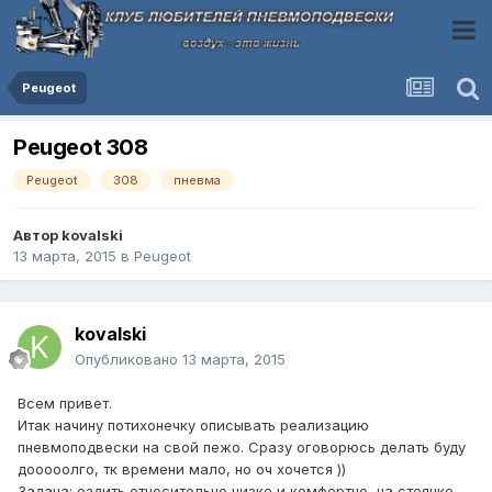
Peugeot
Peugeot 308
Peugeot
308
пневма
Автор
kovalski
13 марта, 2015
в
Peugeot
kovalski
Опубликовано
13 марта, 2015
Всем привет.
Итак начину потихонечку описывать реализацию
пневмоподвески на свой пежо. Сразу оговорюсь делать буду
дооооолго, тк времени мало, но оч хочется ))
Задача: ездить относительно низко и комфортно, на стоянке