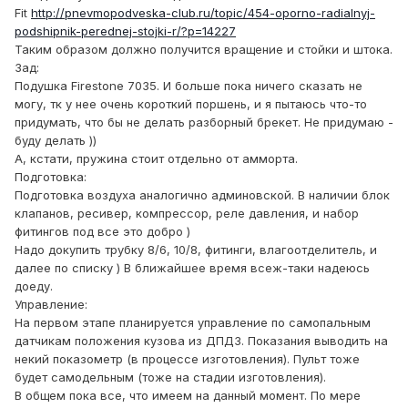
Fit
http://pnevmopodveska-club.ru/topic/454-oporno-radialnyj-
podshipnik-perednej-stojki-r/?p=14227
Таким образом должно получится вращение и стойки и штока.
Зад:
Подушка Firestone 7035. И больше пока ничего сказать не
могу, тк у нее очень короткий поршень, и я пытаюсь что-то
придумать, что бы не делать разборный брекет. Не придумаю -
буду делать ))
А, кстати, пружина стоит отдельно от амморта.
Подготовка:
Подготовка воздуха аналогично админовской. В наличии блок
клапанов, ресивер, компрессор, реле давления, и набор
фитингов под все это добро )
Надо докупить трубку 8/6, 10/8, фитинги, влагоотделитель, и
далее по списку ) В ближайшее время всеж-таки надеюсь
доеду.
Управление:
На первом этапе планируется управление по самопальным
датчикам положения кузова из ДПДЗ. Показания выводить на
некий показометр (в процессе изготовления). Пульт тоже
будет самодельным (тоже на стадии изготовления).
В общем пока все, что имеем на данный момент. По мере