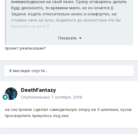
пневмоподвески на свой пежо. Сразу оговорюсь делать
буду дооооолго, тк времени мало, но оч хочется ))
Задача: ездить относительно низко и комфортно, на
стоянке лечь на пузо, подняться до околостока что бы
проехать на дачу ))
Реализация:
Показать
Тк имею в наличии винтовую регулируемую подвеску, то
собирать буду на ней.
проект реализован?
Перед:
Стойка д.52мм, шток 22мм. Подушка будет pl6022 от
Админа. Подушки куплены, переходники нарисованы и
заказаны. Как только сделают, и все протестирую
8 месяцев спустя...
выложу чертежи.
Остался вопрос с реализацией поворотного штока.
Схема стойки
DeathFantazy
Опубликовано
7 октября, 2018
на систроене сделал самодельную опору на 3 шпильки, кузов
просверлить пришлось под нее