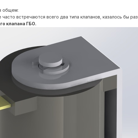
в общем:
часто встречаются всего два типа клапанов, казалось бы разн
го клапана ГБО.