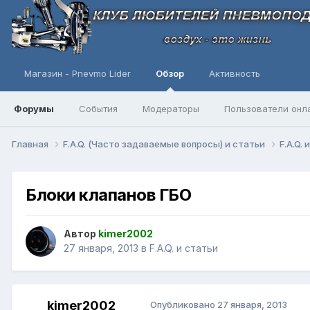
Магазин - Pnevmo Lider
Обзор
Активность
Форумы
События
Модераторы
Пользователи онл
Главная
F.A.Q. (Часто задаваемые вопросы) и статьи
F.A.Q.
Блоки клапанов ГБО
Автор
kimer2002
27 января, 2013
в
F.A.Q. и статьи
kimer2002
Опубликовано
27 января, 2013