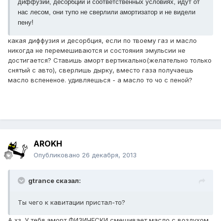
диффузии, десорбции и соответственных условиях, идут от
нас лесом, они тупо не сверлили амортизатор и не видели
пену!
какая диффузия и десорбция, если по твоему газ и масло
никогда не перемешиваются и состояния эмульсии не
достигается? Ставишь аморт вертикально(желательно только
снятый с авто), сверлишь дырку, вместо газа получаешь
масло вспененое. удивляешься - а масло то чо с пеной?
AROKH
Опубликовано
26 декабря, 2013
gtrance сказал:
Ты чего к кавитации пристал-то?
А хз. У тебя аморт ФИЗИЧЕСКИ смешивает масло с воздухом