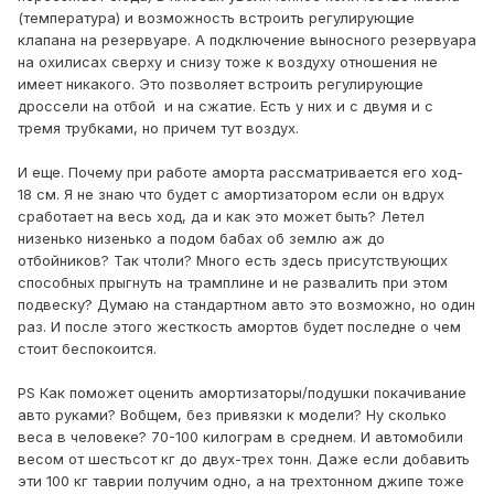
(температура) и возможность встроить регулирующие
клапана на резервуаре. А подключение выносного резервуара
на охилисах сверху и снизу тоже к воздуху отношения не
имеет никакого. Это позволяет встроить регулирующие
дроссели на отбой и на сжатие. Есть у них и с двумя и с
тремя трубками, но причем тут воздух.
И еще. Почему при работе аморта рассматривается его ход-
18 см. Я не знаю что будет с амортизатором если он вдрух
сработает на весь ход, да и как это может быть? Летел
низенько низенько а подом бабах об землю аж до
отбойников? Так чтоли? Много есть здесь присутствующих
способных прыгнуть на трамплине и не развалить при этом
подвеску? Думаю на стандартном авто это возможно, но один
раз. И после этого жесткость амортов будет последне о чем
стоит беспокоится.
PS Как поможет оценить амортизаторы/подушки покачивание
авто руками? Вобщем, без привязки к модели? Ну сколько
веса в человеке? 70-100 килограм в среднем. И автомобили
весом от шестьсот кг до двух-трех тонн. Даже если добавить
эти 100 кг таврии получим одно, а на трехтонном джипе тоже