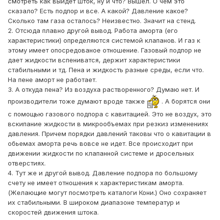
смотреть как выйдет шток, ну и что? Вышел. О чем это
сказало? Есть подпор и все. А какой? Давление какое?
Сколько там газа осталось? Неизвестно. Значит на стенд.
2. Отсюда плавно другой вывод. Работа аморта (его
характеристики) определяются системой клапанов. И газ к
этому имеет опосредованое отношение. Газовый подпор не
дает жидкости вспениватся, держит характеристики
стабильными и тд. Пена и жидкость разные среды, если что.
На пене аморт не работает.
3. А откуда пена? Из воздуха растворенного? Думаю нет. И
производители тоже думают вроде также
. А борятся они
с помощью газового подпора с кавитацией. Это не воздух, это
вскипание жидкости в микрообъемах при резкиз изменениях
давления. Причем порядки давлений таковы что о кавитации в
обьемах аморта речь вовсе не идет. Все происходит при
движении жидкости по клапанной системе и дросельных
отверстиях.
4. Тут же и другой вывод. Давление подпора по большому
счету не имеет отношения к характеристикам аморта.
(Желающие могут посмотреть каталоги Кони.) Оно сохраняет
их стабильными. В широком диапазоне температур и
скоростей движения штока.