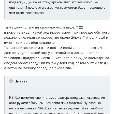
подвеску? Думаю на стандартном авто это возможно, но
один раз. И после этого жесткость амортов будет последне о
чем стоит беспокоится.
ты машину только на картинке чтоль видел? ))))
ниразу не видел какой ход имеет аморт при проезде обычного
лежачего полицая со скоростью около 20кмвч? А если ещё и
ямка - то и до отбоя недалеко.
Ты вот сейчас своим этим постом всем явно дал понять что
даж не в курсе какой ход у типичной подвески, какие-то
трамплины придумал. Загляни хоть раз в арку, да посмотри по
следам работы подушки какой у тебя ход, потом вытри следы.
А потом по лежаку проедь да снова глянь.
Цитата
PS Как поможет оценить амортизаторы/подушки покачивание
авто руками? Вобщем, без привязки к модели? Ну сколько
веса в человеке? 70-100 килограм в среднем. И автомобили
весом от шестьсот кг до двух-трех тонн. Даже если добавить