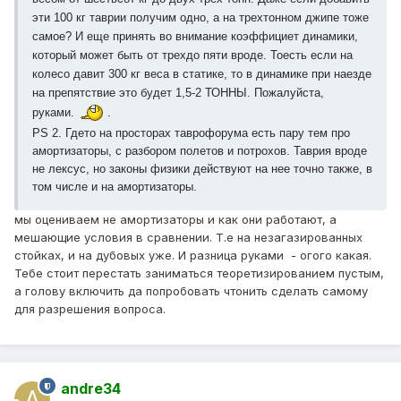
эти 100 кг таврии получим одно, а на трехтонном джипе тоже
самое? И еще принять во внимание коэффициет динамики,
который может быть от трехдо пяти вроде. Тоесть если на
колесо давит 300 кг веса в статике, то в динамике при наезде
на препятствие это будет 1,5-2 ТОННЫ. Пожалуйста,
руками.
.
PS 2. Гдето на просторах таврофорума есть пару тем про
амортизаторы, с разбором полетов и потрохов. Таврия вроде
не лексус, но законы физики действуют на нее точно также, в
том числе и на амортизаторы.
мы оцениваем не амортизаторы и как они работают, а
мешающие условия в сравнении. Т.е на незагазированных
стойках, и на дубовых уже. И разница руками - огого какая.
Тебе стоит перестать заниматься теоретизированием пустым,
а голову включить да попробовать чтонить сделать самому
для разрешения вопроса.
andre34