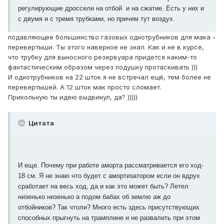
регулирующие дроссели на отбой и на сжатие. Есть у них и
с двумя и с тремя трубками, но причем тут воздух.
подавляющее большинство газовых однотрубников для мака -
перевертыши. Ты этого наверное не знал. Как и не в курсе,
что трубку для выносного резервуара придется каким-то
фантастическим образом через подушку протаскивать )))
И однотрубников на 22 шток я не встречал ещё, тем более не
перевертышей. А 12 шток мак просто сломает.
Прикольную ты идею выдвинул, да? )))))
Цитата
И еще. Почему при работе аморта рассматривается его ход-
18 см. Я не знаю что будет с амортизатором если он вдрух
сработает на весь ход, да и как это может быть? Летел
низенько низенько а подом бабах об землю аж до
отбойников? Так чтоли? Много есть здесь присутствующих
способных прыгнуть на трамплине и не развалить при этом