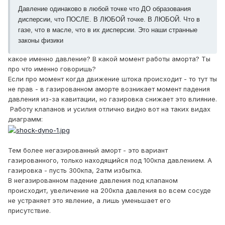
Давление одинаково в любой точке что ДО образования
дисперсии, что ПОСЛЕ. В ЛЮБОЙ точке. В ЛЮБОЙ. Что в
газе, что в масле, что в их дисперсии. Это наши странные
законы физики
какое именно давление? В какой момент работы аморта? Ты
про что именно говоришь?
Если про момент когда движение штока происходит - то тут ты
не прав - в газированном аморте возникает момент падения
давления из-за кавитации, но газировка снижает это влияние.
Работу клапанов и усилия отлично видно вот на таких видах
диаграмм:
Тем более негазированный аморт - это вариант
газированного, только находящийся под 100кпа давлением. А
газировка - пусть 300кпа, 2атм избытка.
В негазированном падение давления под клапаном
происходит, увеличение на 200кпа давления во всем сосуде
не устраняет это явление, а лишь уменьшает его
присутствие.