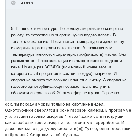
Цитата
5. Плавно к температуре. Поскольку амортизатор совершает
работу, то естественно энергию нужно кудато девать. В
тепло, к сожалению. Повышается температура жидкости, ну
и амортизатора в целом естественно. А сповышением
температуры меняются характеристики(вязкость) масла. Оно
разжижается. Плюс кавитация и в аморте вместо жидкости
пена. Но еще раз ВОЗДУХ (или модный нонче азот из
которого на 78 процентов и состоит воздух) нипричем. И
сверление аморта тут вообще непонятно к чему. А сверление
газового однотрубника еще повишает шанс получить
обломком сверла в лоб. 20 атмосфер не шутки. Серьезно.
оох, ты походу аморты только на картинке видел..
Однотрубники сверлятся в зоне газовой камеры. В программе
утилизации газовых амортов "плаза" даже есть инструкция
как разобрать такой аморт и подготовить к переработке. И
даже показано где дырку сверлить ))))) Тут чо, одни теоретики
собрались? Сверлом в лоб, бугага...