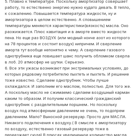
5. Плавно к температуре. Поскольку амортизатор совершает
работу, то естественно энергию нужно кудато девать. В тепло,
к сожалению. Повышается температура жидкости, ну и
амортизатора в целом естественно. А сповышением
температуры меняются характеристики(вязкость) масла. Оно
разжижается. Плюс кавитация и в аморте вместо жидкости
пена. Но еще раз ВОЗДУХ (или модный нонче азот из которого
на 78 процентов и состоит воздух) нипричем. И сверление
аморта тут вообще непонятно к чему. А сверление газового
однотрубника еще повишает шанс получить обломком сверла
в лоб. 20 атмосфер не шутки. Серьезно.
6. Все эти ужасы возникают при экстремальных условиях, до
которых рядовому потребителю пыхтеть и пыхтеть. И решение
тоже известно. Сделаем однотрубник. Чтобы лучше
охлаждался. И заполним его маслом, полностью. Для того же.
А поскольку масло не сжимаемо сделаем воздушный карман
каким то образом. И получим классический гражданский
однотрубник с разделительным поршнем.. Но поскольку
воздух под атмосферным давлением не очень, то подопрем
давлением. Мало? Выносной резервуар. Просто для МАСЛА.
Никакого подключения к воздуху.( В смысле к амортизатору
по воздуху, естественно газовый резервуар тоже в
переезжает сюда) В плюсах увеличенное количество масла