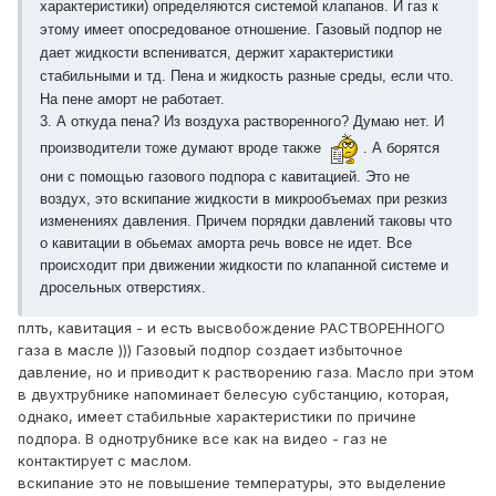
характеристики) определяются системой клапанов. И газ к
этому имеет опосредованое отношение. Газовый подпор не
дает жидкости вспениватся, держит характеристики
стабильными и тд. Пена и жидкость разные среды, если что.
На пене аморт не работает.
3. А откуда пена? Из воздуха растворенного? Думаю нет. И
производители тоже думают вроде также
. А борятся
они с помощью газового подпора с кавитацией. Это не
воздух, это вскипание жидкости в микрообъемах при резкиз
изменениях давления. Причем порядки давлений таковы что
о кавитации в обьемах аморта речь вовсе не идет. Все
происходит при движении жидкости по клапанной системе и
дросельных отверстиях.
плть, кавитация - и есть высвобождение РАСТВОРЕННОГО
газа в масле ))) Газовый подпор создает избыточное
давление, но и приводит к растворению газа. Масло при этом
в двухтрубнике напоминает белесую субстанцию, которая,
однако, имеет стабильные характеристики по причине
подпора. В однотрубнике все как на видео - газ не
контактирует с маслом.
вскипание это не повышение температуры, это выделение