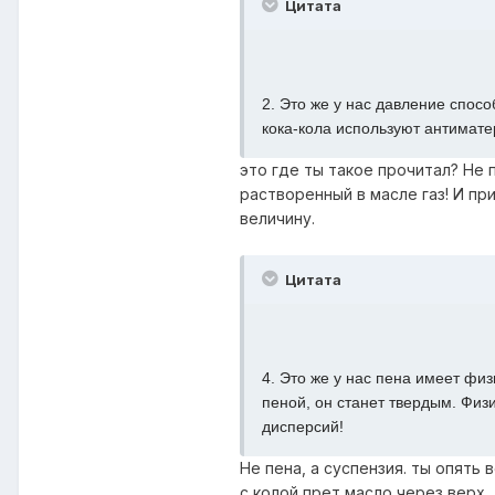
Цитата
2. Это же у нас давление спос
кока-кола используют антимате
это где ты такое прочитал? Не 
растворенный в масле газ! И пр
величину.
Цитата
4. Это же у нас пена имеет ф
пеной, он станет твердым. Физ
дисперсий!
Не пена, а суспензия. ты опять 
с колой прет масло через верх.