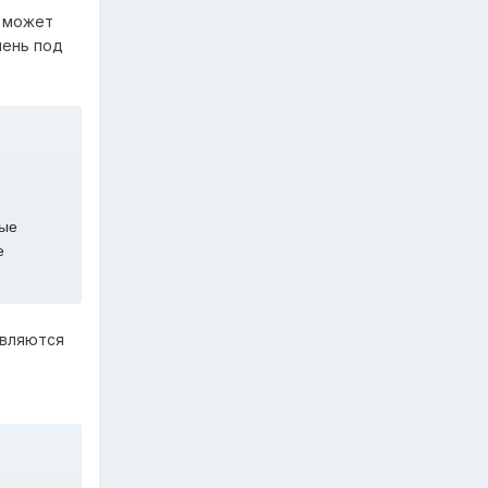
е может
шень под
дые
е
являются