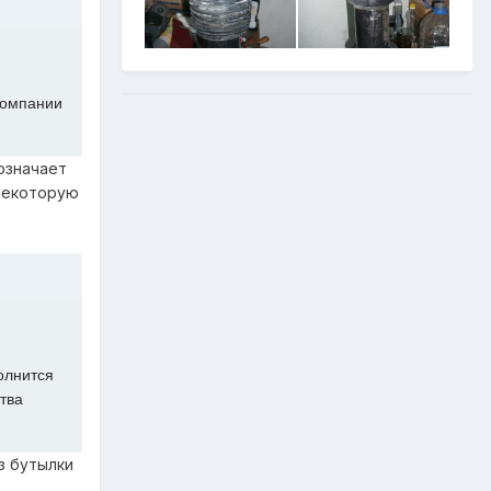
компании
означает
 некоторую
олнится
тва
из бутылки