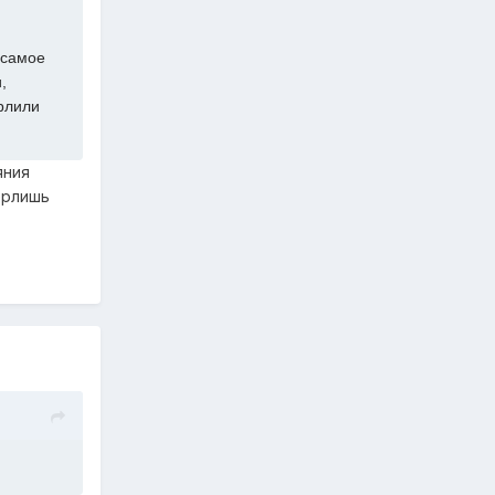
 самое
,
ерлили
яния
ерлишь