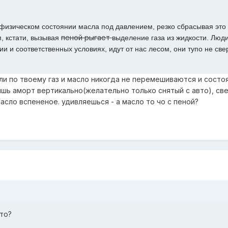
 физическом состоянии масла под давлением, резко сбрасывая это
пеной рыгает
, кстати, вызывая
выделение газа из жидкости. Люди
 и соответственных условиях, идут от нас лесом, они тупо не св
ли по твоему газ и масло никогда не перемешиваются и состо
ишь аморт вертикально(желательно только снятый с авто), св
асло вспененое. удивляешься - а масло то чо с пеной?
-то?