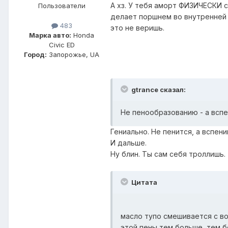
А хз. У тебя аморт ФИЗИЧЕСКИ с
Пользователи
делает поршнем во внутренней т
483
это не веришь.
Марка авто:
Honda
Civic ED
Город:
Запорожье, UA
gtrance сказал:
Не пенообразованию - а вспе
Гениально. Не пенится, а вспен
И дальше.
Ну блин. Ты сам себя троллишь.
Цитата
масло тупо смешивается с в
этой пены тем больше, тем 