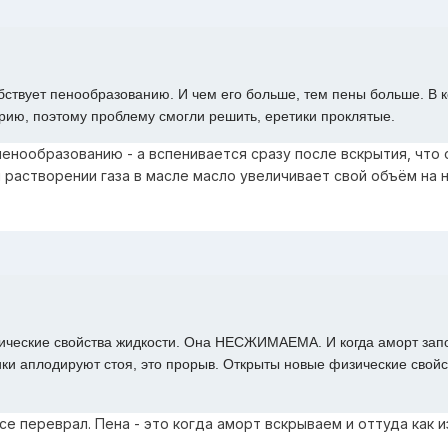
обствует пенообразованию. И чем его больше, тем пены больше. В 
рию, поэтому проблему смогли решить, еретики проклятые.
пенообразованию - а вспенивается сразу после вскрытия, что 
и растворении газа в масле масло увеличивает свой объём на
изические свойства жидкости. Она НЕСЖИМАЕМА. И когда аморт зап
ики аплодируют стоя, это прорыв. Открыты новые физические свойс
все переврал. Пена - это когда аморт вскрываем и оттуда как 