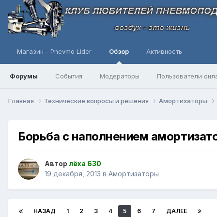
Магазин - Pnevmo Lider
Обзор
Активность
Форумы
События
Модераторы
Пользователи онл
Главная
Технические вопросы и решения
Амортизаторы
Борьба с наполнением амортизат
Автор
лёха 630
19 декабря, 2013
в
Амортизаторы
НАЗАД
1
2
3
4
5
6
7
ДАЛЕЕ