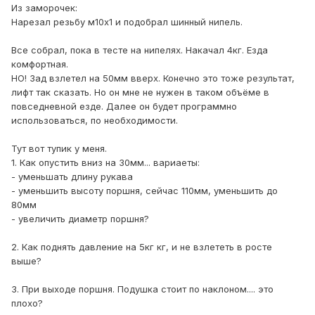
Из заморочек:
Нарезал резьбу м10х1 и подобрал шинный нипель.
Все собрал, пока в тесте на нипелях. Накачал 4кг. Езда
комфортная.
НО! Зад взлетел на 50мм вверх. Конечно это тоже результат,
лифт так сказать. Но он мне не нужен в таком объёме в
повседневной езде. Далее он будет программно
использоваться, по необходимости.
Тут вот тупик у меня.
1. Как опустить вниз на 30мм... вариаеты:
- уменьшать длину рукава
- уменьшить высоту поршня, сейчас 110мм, уменьшить до
80мм
- увеличить диаметр поршня?
2. Как поднять давление на 5кг кг, и не взлететь в росте
выше?
3. При выходе поршня. Подушка стоит по наклоном.... это
плохо?