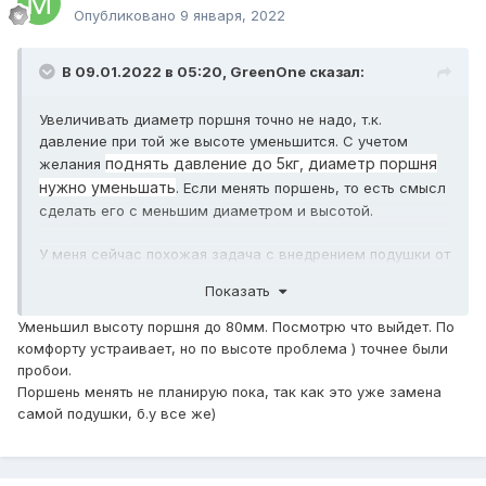
Опубликовано
9 января, 2022
В 09.01.2022 в 05:20,
GreenOne
сказал:
Увеличивать диаметр поршня точно не надо, т.к.
давление при той же высоте уменьшится. С учетом
поднять давление до 5кг, диаметр поршня
желания
нужно уменьшать
. Если менять поршень, то есть смысл
сделать его с меньшим диаметром и высотой.
У меня сейчас похожая задача с внедрением подушки от
Прадо в заднюю мостовую подвеску Гранд Старекса.
Показать
Давление устраивает, но высоту надо уменьшить на 2-3
см. Весной напишу о результатах.
Уменьшил высоту поршня до 80мм. Посмотрю что выйдет. По
комфорту устраивает, но по высоте проблема ) точнее были
пробои.
Поршень менять не планирую пока, так как это уже замена
самой подушки, б.у все же)