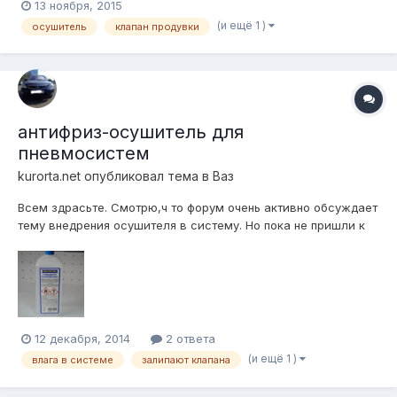
13 ноября, 2015
модуль выдает на выход + для включения клапана продувки
(и ещё 1 )
осушитель
клапан продувки
и поддерживает его в течение заданного времени. После
этого цикл повторяется. Время поддержания...
антифриз-осушитель для
пневмосистем
kurorta.net
опубликовал тема в
Ваз
Всем здрасьте. Смотрю,ч то форум очень активно обсуждает
тему внедрения осушителя в систему. Но пока не пришли к
общему знаменателю, то предлагаю выложить, кто сейчас
чем сушится? Я вот например нашел такое средство. Незнаю
правда насколько его по времени хватит, но надеюсь, что
0,5 вылитого в ре...
12 декабря, 2014
2 ответа
(и ещё 1 )
влага в системе
залипают клапана