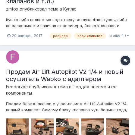
клапанов и т.д.)
zmfox
опубликовал тема в
Куплю
Куплю либо полностью подготовку воздуха 4-контуров, либо
по раздельности начиная от ресивера, блока клапанов и
заканчивая фитингами. Предлагайте позиции с ценами. Так
(и ещё 4 )
20 января, 2017
ресивер
блок клапанов
же ищутся датчики положения, а так же крепления под них
(универсальные пластины). Если тут отсутствую - ищите на
драйв2 с таким ж...
Продам Air Lift Autopilot V2 1/4 и новый
осушитель Wabko с адаптером
Feodorzxc
опубликовал тема в
Продам пневмо и ее
компоненты
Продам блок клапанов с управлением Air Lift Autopilot V2 1/4,
полный комплект. Самому блоку клапанов чуть больше года,
но при этом использовался только в летнее время, все в
идеальном состоянии. В придачу отдам свое крепление для
пульта на шаровых магнитах. Оно позволяет одним
движением защелкн...