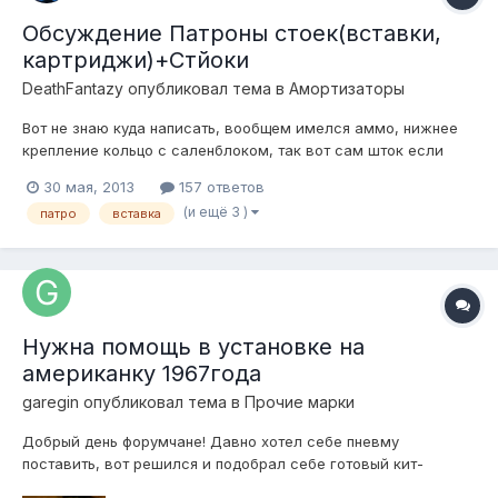
Обсуждение Патроны стоек(вставки,
картриджи)+Стйоки
DeathFantazy
опубликовал тема в
Амортизаторы
Вот не знаю куда написать, вообщем имелся аммо, нижнее
крепление кольцо с саленблоком, так вот сам шток если
задвинуть - выдвигался, а как спилил кольцо, оказалось что
30 мая, 2013
157 ответов
там была заварена некая пробка, так вот вытекло немного
(и ещё 3 )
патро
вставка
масла и подуло воздухом, следовательно шток уже хоть и
так-же вжимается, а в...
Нужна помощь в установке на
американку 1967года
garegin
опубликовал тема в
Прочие марки
Добрый день форумчане! Давно хотел себе пневму
поставить, вот решился и подобрал себе готовый кит-
комплект, который и купил. http://www.x2industries.com/buick-