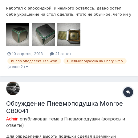
Работал с эпоксидкой, и немного осталось, давно хотел
себе украшение на стол сделать, чтото не обычное, чего ни у
кого нет! Вот что слепил В живую смотрится лучше, и по весу
как шар от русского бильярда.
10 апреля, 2013
21 ответ
пневмоподвеска Харьков
Пневмоподвеска на Chery Kimo
(и ещё 2 )
Обсуждение Пневмоподушка Monroe
CB0041
Admin
опубликовал тема в
Пневмоподушки (вопросы и
ответы)
Для определения высоты подушки сделал временный