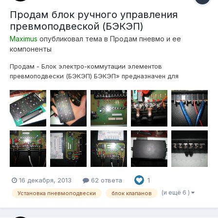
Продам блок ручного управления
превмоподвеской (БЭКЭП)
Maximus
опубликовал тема в
Продам пневмо и ее
компоненты
Продам - Блок электро-коммутации элементов
превмоподвески (БЭКЭП) БЭКЭП» предназначен для
облегчения инсталляции электрической части управления
пневмоподвеской, и дистанционного, ручного, управления
пневмосистемой, так же предоставляет возможность
последующего дополнения системы, «умной» электронико...
16 декабря, 2013
62 ответа
1
(и ещё 6 )
Установка пневмоподвески
блок клапанов