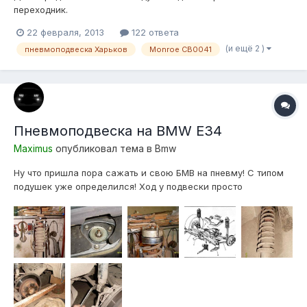
переходник.
22 февраля, 2013
122 ответа
(и ещё 2 )
пневмоподвеска Харьков
Monroe CB0041
Пневмоподвеска на BMW E34
Maximus
опубликовал тема в
Bmw
Ну что пришла пора сажать и свою БМВ на пневму! С типом
подушек уже определился! Ход у подвески просто
сумасшедший, еще не замерял, но домкрат гидравлический
телескопический 3 т, 194-372 мм, вывесить колесо не
может! Приходится за 2-а раза поднимать! Так это только
ход вверх получается около...