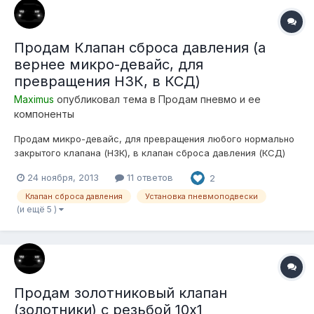
Продам Клапан сброса давления (а
вернее микро-девайс, для
превращения НЗК, в КСД)
Maximus
опубликовал тема в
Продам пневмо и ее
компоненты
Продам микро-девайс, для превращения любого нормально
закрытого клапана (НЗК), в клапан сброса давления (КСД)
Девайс представляет из себя схему-таймер, которая
24 ноября, 2013
11 ответов
2
открывает любой НЗК на некоторое время после выключения
компрессора! Девайс имеет размеры 20х30х6мм! С одной
Клапан сброса давления
Установка пневмоподвески
стороны 3 входных провода,...
(и ещё 5 )
Продам золотниковый клапан
(золотники) с резьбой 10х1