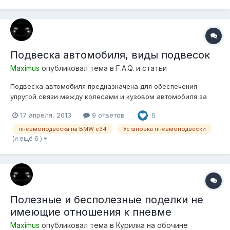
Подвеска автомобиля, виды подвесок
Maximus
опубликовал тема в
F.A.Q. и статьи
Подвеска автомобиля предназначена для обеспечения
упругой связи между колесами и кузовом автомобиля за
счет восприятия действующих сил и гашения колебаний.
17 апреля, 2013
9 ответов
5
Подвеска входит в состав ходовой части автомобиля.
Подвеска автомобиля имеет следующее общее устройство
пневмоподвеска на BMW e34
Установка пневмоподвески
-направляющий элемент; -упр...
(и ещё 6 )
Полезные и бесполезные поделки не
имеющие отношения к пневме
Maximus
опубликовал тема в
Курилка на обочине