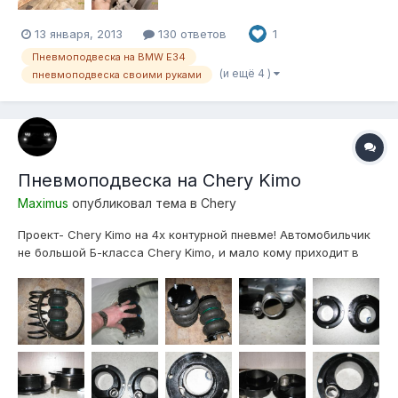
13 января, 2013
130 ответов
1
Пневмоподвеска на BMW E34
(и ещё 4 )
пневмоподвеска своими руками
Пневмоподвеска на Chery Kimo
Maximus
опубликовал тема в
Chery
Проект- Chery Kimo на 4х контурной пневме! Автомобильчик
не большой Б-класса Chery Kimo, и мало кому приходит в
голову ставить пневму на такой авто! У многих пневма
ассоциируется с внедорожниками и коммерческим
транспортом,- но мы не многие... Размеры и масса
автомобиля:Длина х ширина х высот...