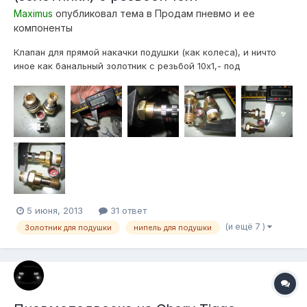
Maximus
опубликовал тема в
Продам пневмо и ее
компоненты
Клапан для прямой накачки подушки (как колеса), и ничто
иное как банальный золотник с резьбой 10х1,- под
большенство подушек(только очень высокого качества) Уже
подготовлен к установке (уплотнительное кольцо и фум
лента)! Вкрутил и забыл о утечках! Под уплотнительное
кольцо естественно есть проточ...
5 июня, 2013
31 ответ
(и ещё 7 )
Золотник для подушки
нипель для подушки