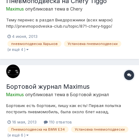
Пневмоподвеска на Chery Tiggo
Maximus
опубликовал тема в
Chery
Тему перенес в раздел Внедорожники (всех марок)
http://pnevmopodveska-club.ru/topic/871-chery-tiggo/
4 июня, 2013
пневмоподвеска Харьков
Установка пневмоподвески
(и ещё 4 )
Бортовой журнал Maximus
Maximus
опубликовал тема в
Бортовой журнал
Бортовик есть бортовик, пишу как есть! Первая попытка
построить пневмомобиль, была около 6лет назад,
подопытным была БМВ Е21 325 (turbo), обладая
16 мая, 2013
110 ответов
минимальными знаниями и большим желанием постройки
Пневмоподвеска на BMW E34
Установка пневмоподвески
пневмы, собирая информацию в интерене по крупинкам, не
(и ещё 6 )
нашел иного выхода как подобрать подушки ТУПО...