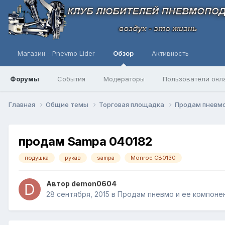
Магазин - Pnevmo Lider
Обзор
Активность
Форумы
События
Модераторы
Пользователи онл
Главная
Общие темы
Торговая площадка
Продам пневмо
продам Sampa 040182
подушка
рукав
sampa
Monroe CB0130
Автор
demon0604
28 сентября, 2015
в
Продам пневмо и ее компоне