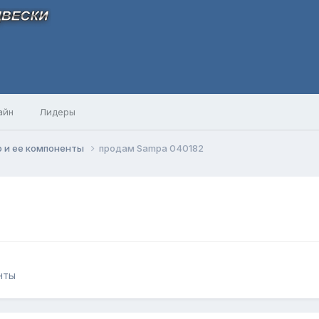
айн
Лидеры
 и ее компоненты
продам Sampa 040182
нты