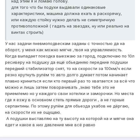
над этим я и ломаю голову.
для того что бы подухи выдавали одинаковые
характеристики, машина должна ехать в раскорячку,
или каждую стойку нужно делать не симетричную
противоположной ( гадать на звездах, ну или реально на
винтах строить)
У нас задачи пневмоподвескам заданы с точностью да на
оборот, у меня как можно мягче ,твоя на управляемость.
Когда выпадает поездка выезжаю за город, подключаю по 10л
ресиверу на подушку да ещё обьединяю передние подушки
передний стабилизатор снят, то на скорости за 100км/ч если
резко крутнуть рулём то авто долго думает потом начинает
плавно криниться если кто первый раз то хватается за всё что
можно и лишь затем поворачивать ,знаю тебе это не
приемлемо но у каждого свои хотелки и заморочки. Но места
где я езжу в основном степь прямые дороги , а не горные
серпантины. По этому рулём для обьезда ухабов не дёргаю,
на скорости их не ощущаю.
А подушки выставляю на ту высоту на которой на и мягче она
едет и какое в них давление мне всё равно