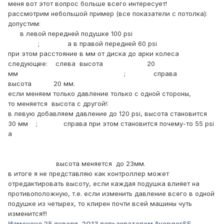
меня вот этот вопрос больше всего интересует!
рассмотрим небольшой пример (все показатели с потолка):
допустим:
в левой передней подушке 100 psi
; а в правой передней 60 psi
при этом расстояние в мм от диска до арки колеса
следующее: слева высота 20
мм ; справа
высота 20 мм.
если меняем только давление только с одной стороны,
то меняется высота с другой!:
в левую добавляем давление до 120 psi, высота становится
30 мм ; справа при этом становится почему-то 55 psi
а
высота меняется до 23мм.
в итоге я не представляю как контроллер может
отредактировать высоту, если каждая подушка влияет на
противоположную, т.е. если изменить давление всего в одной
подушке из четырех, то клирен почти всей машины чуть
изменится!!!
Изменено
25 января, 2013
пользователем AvengerSE