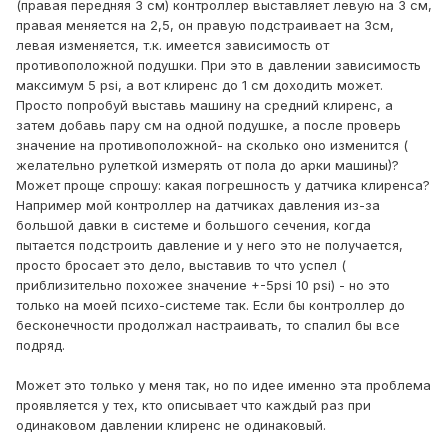
(правая передняя 3 см) контроллер выставляет левую на 3 см,
правая меняется на 2,5, он правую подстраивает на 3см,
левая изменяется, т.к. имеется зависимость от
противоположной подушки. При это в давлении зависимость
максимум 5 psi, а вот клиренс до 1 см доходить может.
Просто попробуй выставь машину на средний клиренс, а
затем добавь пару см на одной подушке, а после проверь
значение на противоположной- на сколько оно изменится (
желательно рулеткой измерять от пола до арки машины)?
Может проще спрошу: какая погрешность у датчика клиренса?
Например мой контроллер на датчиках давления из-за
большой давки в системе и большого сечения, когда
пытается подстроить давление и у него это не получается,
просто бросает это дело, выставив то что успел (
приблизительно похожее значение +-5psi 10 psi) - но это
только на моей психо-системе так. Если бы контроллер до
бесконечности продолжал настраивать, то спалил бы все
подряд.
Может это только у меня так, но по идее именно эта проблема
проявляется у тех, кто описывает что каждый раз при
одинаковом давлении клиренс не одинаковый.