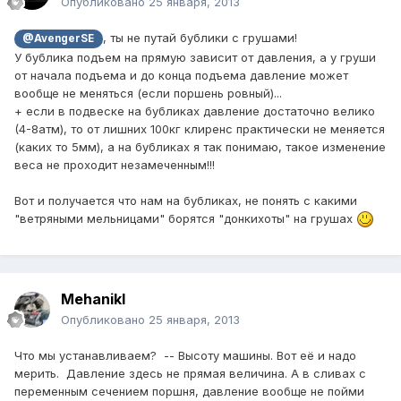
Опубликовано
25 января, 2013
, ты не путай бублики с грушами!
@AvengerSE
У бублика подъем на прямую зависит от давления, а у груши
от начала подъема и до конца подъема давление может
вообще не меняться (если поршень ровный)...
+ если в подвеске на бубликах давление достаточно велико
(4-8атм), то от лишних 100кг клиренс практически не меняется
(каких то 5мм), а на бубликах я так понимаю, такое изменение
веса не проходит незамеченным!!!
Вот и получается что нам на бубликах, не понять с какими
"ветряными мельницами" борятся "донкихоты" на грушах
Mehanikl
Опубликовано
25 января, 2013
Что мы устанавливаем? -- Высоту машины. Вот её и надо
мерить. Давление здесь не прямая величина. А в сливах с
переменным сечением поршня, давление вообще не пойми