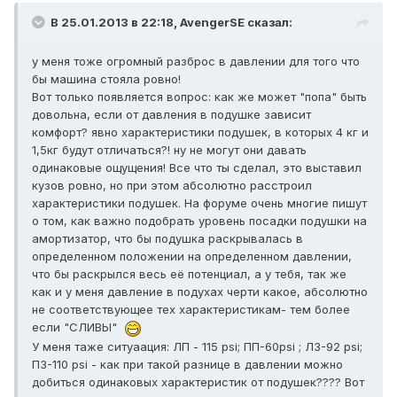
В 25.01.2013 в 22:18, AvengerSE сказал:
у меня тоже огромный разброс в давлении для того что
бы машина стояла ровно!
Вот только появляется вопрос: как же может "попа" быть
довольна, если от давления в подушке зависит
комфорт? явно характеристики подушек, в которых 4 кг и
1,5кг будут отличаться?! ну не могут они давать
одинаковые ощущения! Все что ты сделал, это выставил
кузов ровно, но при этом абсолютно расстроил
характеристики подушек. На форуме очень многие пишут
о том, как важно подобрать уровень посадки подушки на
амортизатор, что бы подушка раскрывалась в
определенном положении на определенном давлении,
что бы раскрылся весь её потенциал, а у тебя, так же
как и у меня давление в подухах черти какое, абсолютно
не соответствующее тех характеристикам- тем более
если "СЛИВЫ"
У меня таже ситуаация: ЛП - 115 psi; ПП-60psi ; ЛЗ-92 psi;
ПЗ-110 psi - как при такой разнице в давлении можно
добиться одинаковых характеристик от подушек???? Вот