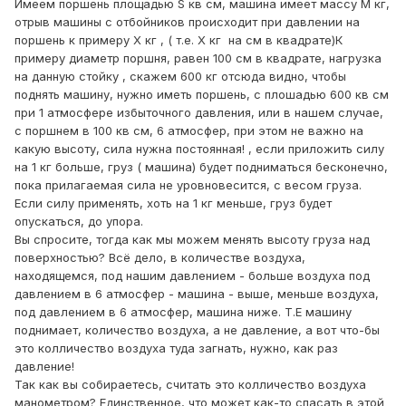
Имеем поршень площадью S кв см, машина имеет массу М кг,
отрыв машины с отбойников происходит при давлении на
поршень к примеру Х кг , ( т.е. Х кг на см в квадрате)К
примеру диаметр поршня, равен 100 см в квадрате, нагрузка
на данную стойку , скажем 600 кг отсюда видно, чтобы
поднять машину, нужно иметь поршень, с плошадью 600 кв см
при 1 атмосфере избыточного давления, или в нашем случае,
с поршнем в 100 кв см, 6 атмосфер, при этом не важно на
какую высоту, сила нужна постоянная! , если приложить силу
на 1 кг больше, груз ( машина) будет подниматься бесконечно,
пока прилагаемая сила не уровновесится, с весом груза.
Если силу применять, хоть на 1 кг меньше, груз будет
опускаться, до упора.
Вы спросите, тогда как мы можем менять высоту груза над
поверхностью? Всё дело, в количестве воздуха,
находящемся, под нашим давлением - больше воздуха под
давлением в 6 атмосфер - машина - выше, меньше воздуха,
под давлением в 6 атмосфер, машина ниже. Т.Е машину
поднимает, количество воздуха, а не давление, а вот что-бы
это колличество воздуха туда загнать, нужно, как раз
давление!
Так как вы собираетесь, считать это колличество воздуха
манометром? Единственное, что может как-то спасать в этой