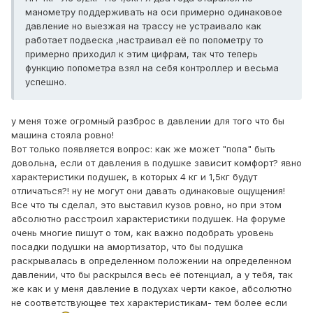
манометру поддерживать на оси примерно одинаковое
давление но выезжая на трассу не устраивало как
работает подвеска ,настраивал её по попометру то
примерно приходил к этим цифрам, так что теперь
функцию попометра взял на себя контроллер и весьма
успешно.
у меня тоже огромный разброс в давлении для того что бы
машина стояла ровно!
Вот только появляется вопрос: как же может "попа" быть
довольна, если от давления в подушке зависит комфорт? явно
характеристики подушек, в которых 4 кг и 1,5кг будут
отличаться?! ну не могут они давать одинаковые ощущения!
Все что ты сделал, это выставил кузов ровно, но при этом
абсолютно расстроил характеристики подушек. На форуме
очень многие пишут о том, как важно подобрать уровень
посадки подушки на амортизатор, что бы подушка
раскрывалась в определенном положении на определенном
давлении, что бы раскрылся весь её потенциал, а у тебя, так
же как и у меня давление в подухах черти какое, абсолютно
не соответствующее тех характеристикам- тем более если