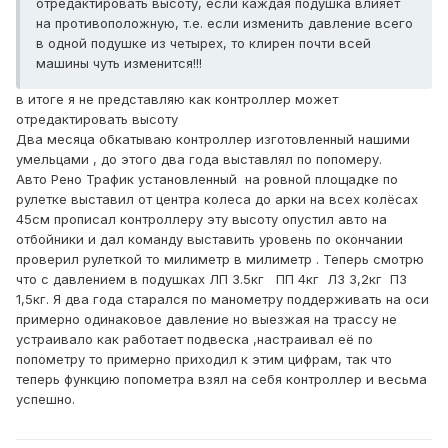
отредактировать высоту, если каждая подушка влияет
на противоположную, т.е. если изменить давление всего
в одной подушке из четырех, то клирен почти всей
машины чуть изменится!!!
в итоге я не представляю как контроллер может
отредактировать высоту
Два месяца обкатываю контроллер изготовленный нашими
умельцами , до этого два года выставлял по попомеру.
Авто Рено Трафик установленный на ровной площадке по
рулетке выставил от центра колеса до арки на всех колёсах
45см прописал контроллеру эту высоту опустил авто на
отбойники и дал команду выставить уровень по окончании
проверил рулеткой то милиметр в милиметр . Теперь смотрю
что с давлением в подушках ЛП 3.5кг ПП 4кг ЛЗ 3,2кг ПЗ
1,5кг. Я два года старался по манометру поддерживать на оси
примерно одинаковое давление но выезжая на трассу не
устраивало как работает подвеска ,настраивал её по
попометру то примерно приходил к этим цифрам, так что
теперь функцию попометра взял на себя контроллер и весьма
успешно.