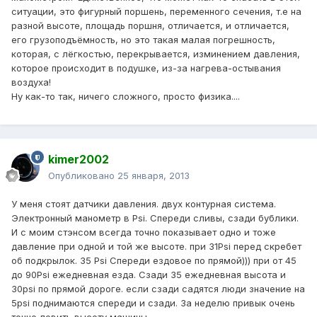
ситуации, это фигурный поршень, переменного сечения, т.е на
разной высоте, площадь поршня, отличается, и отличается,
его грузоподъёмность, но это такая малая погрешность,
которая, с лёгкостью, перекрывается, изминением давления,
которое происходит в подушке, из-за нагрева-остывания
воздуха!
Ну как-то так, ничего сложного, просто физика....
kimer2002
Опубликовано
25 января, 2013
У меня стоят датчики давления. двух контурная система.
Электронный манометр в Psi. Спереди сливы, сзади бублики.
И с моим стэнсом всегда точно показывает одно и тоже
давление при одной и той же высоте. при 31Psi перед скребет
об подкрылок. 35 Psi Спереди ездовое по прямой))) при от 45
до 90Psi ежедневная езда. Сзади 35 ежедневная высота и
30psi по прямой дороге. если сзади садятся люди значение на
5psi поднимаются спереди и сзади. За неделю привык очень