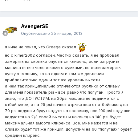
AvengerSE
Опубликовано
25 января, 2013
я ниче не понял, что Greega сказал
но с kimer2002 согласен. Честно сказать, я не пробовал
замерять на сколько опустится клиренс, если загрузить
машина пятью человеками с сумками, но если замерять
пустую машину, то на одном и том же давлении
приблизительно один и тот же уровень высоты.
а чем так принципиально отличаются бублики от сливы?
для меня показатель psi - все равно что попугаи. Просто я
знаю, что ДОПУСТИМ: на 20psi машина не поднимется с
отбойников, а на 25 psi начнет отрываться от отбойников; на
70 psi подушки будут надуты на половину, при 100 psi подушки
надуются на 2\3 своей высоты и наконец на 140 psi будет
максимальная высота клиренса. Все. мне кажется и на
сливах будет тот же принцип: допустим на 60 "попугаях" будет
средний клиренс.