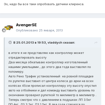
Эх, надо бы все таки опробовать датчики клиренса.
AvengerSE
Опубликовано
25 января, 2013
В 25.01.2013 в 19:53, vladdych сказал:
в итоге я не представляю как контроллер может
отредактировать высоту
Два месяца обкатываю контроллер изготовленный
нашими умельцами , до этого два года выставлял по
попомеру.
Авто Рено Трафик установленный на ровной площадке
по рулетке выставил от центра колеса до арки на всех
колёсах 45см прописал контроллеру эту высоту опустил
авто на отбойники и дал команду выставить уровень по
окончании проверил рулеткой то милиметр в милиметр .
Теперь смотрю что с давлением в подушках ЛП 3.5кг
ПП 4кг ЛЗ 3,2кг ПЗ 1,5кг. Я два года старался по