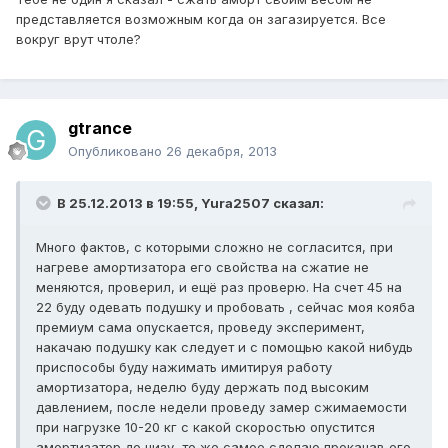
представляется возможным когда он загазируется. Все
вокруг врут чтоле?
gtrance
Опубликовано
26 декабря, 2013
В 25.12.2013 в 19:55, Yura2507 сказал:
Много фактов, с которыми сложно не согласится, при
нагреве амортизатора его свойства на сжатие не
меняются, проверил, и ещё раз проверю. На счет 45 на
22 буду одевать подушку и пробовать , сейчас моя кояба
премиум сама опускается, проведу эксперимент,
накачаю подушку как следует и с помощью какой нибудь
приспособы буду нажимать имитируя работу
амортизатора, неделю буду держать под высоким
давлением, после недели проведу замер сжимаемости
при нагрузке 10-20 кг с какой скоростью опустится
амортизатор до низу, то же самое сделаю прокачав его