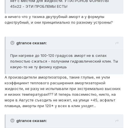
нет с местом для жидкости. У ПАТРОНОВ ФОРМУЛЫ
45х22 - ЭТИ ПРОБЛЕМЫ ЕСТЬ!
а ничего что у тазика двутрубный аморт а у формулы
однотрубный, и они принципиально по разному устроены?
gtrance сказал:
При нагреве до 100-120 градусов аморт не в силах
полностью сжаться - получаем гидравлический клин. Ты
какую-то не ту физику куришь
А производители амортизаторов, такие глупые, не учли
коэффициент теплового расширения амортизаторной
жидкости, не разу не испытывали при экстремально высоких
и низких температурах!!?? И теперь повсеместно, никто, на
море в Августе съездить не может, на улице +45, асфальт
плавица, аморты при 120* у всех в клин уходят...
gtrance сказал: