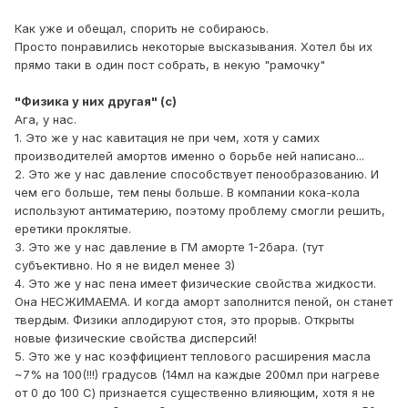
Как уже и обещал, спорить не собираюсь.
Просто понравились некоторые высказывания. Хотел бы их
прямо таки в один пост собрать, в некую "рамочку"
"Физика у них другая" (с)
Ага, у нас.
1. Это же у нас кавитация не при чем, хотя у самих
производителей амортов именно о борьбе ней написано...
2. Это же у нас давление способствует пенообразованию. И
чем его больше, тем пены больше. В компании кока-кола
используют антиматерию, поэтому проблему смогли решить,
еретики проклятые.
3. Это же у нас давление в ГМ аморте 1-2бара. (тут
субъективно. Но я не видел менее 3)
4. Это же у нас пена имеет физические свойства жидкости.
Она НЕСЖИМАЕМА. И когда аморт заполнится пеной, он станет
твердым. Физики аплодируют стоя, это прорыв. Открыты
новые физические свойства дисперсий!
5. Это же у нас коэффициент теплового расширения масла
~7% на 100(!!!) градусов (14мл на каждые 200мл при нагреве
от 0 до 100 С) признается существенно влияющим, хотя я не