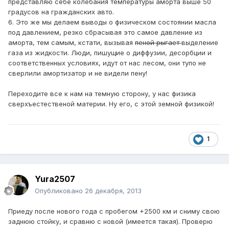
представляю себе колебания температуры аморта выше 50
градусов на гражданских авто.
6. Это же мы делаем выводы о физическом состоянии масла
под давлением, резко сбрасывая это самое давление из
аморта, тем самым, кстати, вызывая
пеной рыгает
выделение
газа из жидкости. Люди, пишущие о диффузии, десорбции и
соответственных условиях, идут от нас лесом, они тупо не
сверлили амортизатор и не видели пену!
Переходите все к нам на темную сторону, у нас физика
сверхъестественой материи. Ну его, с этой земной физикой!
1
Yura2507
Опубликовано
26 декабря, 2013
Приеду после нового года с пробегом +2500 км и сниму свою
заднюю стойку, и сравню с новой (имеется такая). Проверю