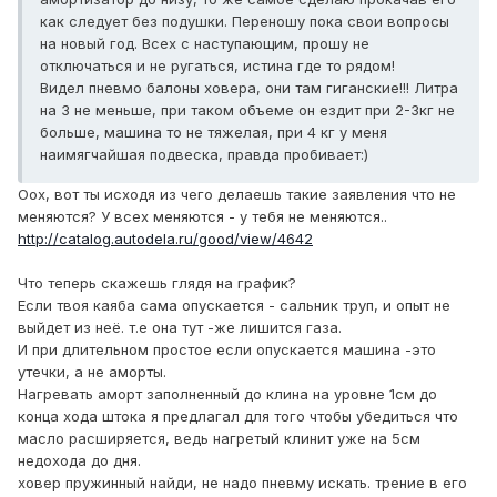
как следует без подушки. Переношу пока свои вопросы
на новый год. Всех с наступающим, прошу не
отключаться и не ругаться, истина где то рядом!
Видел пневмо балоны ховера, они там гиганские!!! Литра
на 3 не меньше, при таком объеме он ездит при 2-3кг не
больше, машина то не тяжелая, при 4 кг у меня
наимягчайшая подвеска, правда пробивает:)
Оох, вот ты исходя из чего делаешь такие заявления что не
меняются? У всех меняются - у тебя не меняются..
http://catalog.autodela.ru/good/view/4642
Что теперь скажешь глядя на график?
Если твоя каяба сама опускается - сальник труп, и опыт не
выйдет из неё. т.е она тут -же лишится газа.
И при длительном простое если опускается машина -это
утечки, а не аморты.
Нагревать аморт заполненный до клина на уровне 1см до
конца хода штока я предлагал для того чтобы убедиться что
масло расширяется, ведь нагретый клинит уже на 5см
недохода до дня.
ховер пружинный найди, не надо пневму искать. трение в его