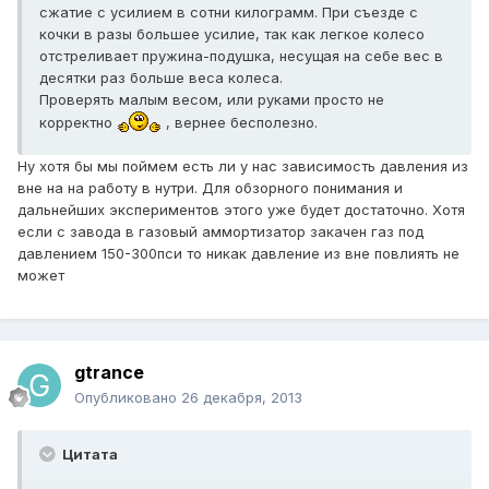
сжатие с усилием в сотни килограмм. При съезде с
кочки в разы большее усилие, так как легкое колесо
отстреливает пружина-подушка, несущая на себе вес в
десятки раз больше веса колеса.
Проверять малым весом, или руками просто не
корректно
, вернее бесполезно.
Ну хотя бы мы поймем есть ли у нас зависимость давления из
вне на на работу в нутри. Для обзорного понимания и
дальнейших экспериментов этого уже будет достаточно. Хотя
если с завода в газовый аммортизатор закачен газ под
давлением 150-300пси то никак давление из вне повлиять не
может
gtrance
Опубликовано
26 декабря, 2013
Цитата