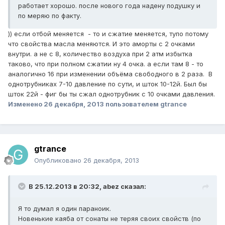
работает хорошо. после нового года надену подушку и
по меряю по факту.
)) если отбой меняется - то и сжатие меняется, тупо потому
что свойства масла меняются. И это аморты с 2 очками
внутри. а не с 8, количество воздуха при 2 атм избытка
таково, что при полном сжатии ну 4 очка. а если там 8 - то
аналогично 16 при изменении объёма свободного в 2 раза. В
однотрубниках 7-10 давление по сути, и шток 10-12й. Был бы
шток 22й - фиг бы ты сжал однотрубник с 10 очками давления.
Изменено
26 декабря, 2013
пользователем gtrance
gtrance
Опубликовано
26 декабря, 2013
В 25.12.2013 в 20:32, abez сказал:
Я то думал я один параноик.
Новенькие каяба от сонаты не теряя своих свойств (по