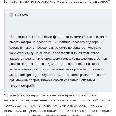
Или это ты где-то говорил что масла не расширяются вовсе?
Цитата
Я не спорю, я констатирую факт,- что руками характеристики
амортизатора не проверить, и наличие газового подпора
который тяжело преодолеть руками, не означает жесткую
характеристику на сжатие! Характеристики сжатия-отбоя
задаются клапанами, силы действующие на амортизатор при
работе подвески, в сотни, а то и в тысячи раз превышают
усилия наших рук. Сопротивление газа при резком сжатии
амортизатора под воздействием сотен килограмм, в тысячи
раз меньше сопротивления самой клапанной системы
амортизатора!!!
Я руками характеристики и не проверяю. Ты вершков
нахватался, терь пытаешься всякую фигню приплести? то про
тормозуху причем-то, то вот руками характеристики решил
снимать. Это тут вообще каким боком? Я где о таком говорил?
Тебе не один я сказал - сжать аморт своим весом не