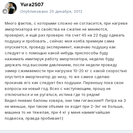
Yura2507
Опубликовано
25 декабря, 2013
Много фактов, с которыми сложно не согласится, при нагреве
амортизатора его свойства на сжатие не меняются,
проверил, и ещё раз проверю. На счет 45 на 22 буду одевать
подушку и пробовать , сейчас моя кояба премиум сама
опускается, проведу эксперимент, накачаю подушку как
следует и с помощью какой нибудь приспособы буду
нажимать имитируя работу амортизатора, неделю буду
держать под высоким давлением, после недели проведу
замер сжимаемости при нагрузке 10-20 кг с какой скоростью
опустится амортизатор до низу, то же самое сделаю
прокачав его как следует без подушки. Переношу пока свои
вопросы на новый год. Всех с наступающим, прошу не
отключаться и не ругаться, истина где то рядом!
Видел пневмо балоны ховера, они там гиганские!!! Литра на 3
не меньше, при таком объеме он ездит при 2-3кг не больше,
машина то не тяжелая, при 4 кг у меня наимягчайшая
подвеска, правда пробивает:)