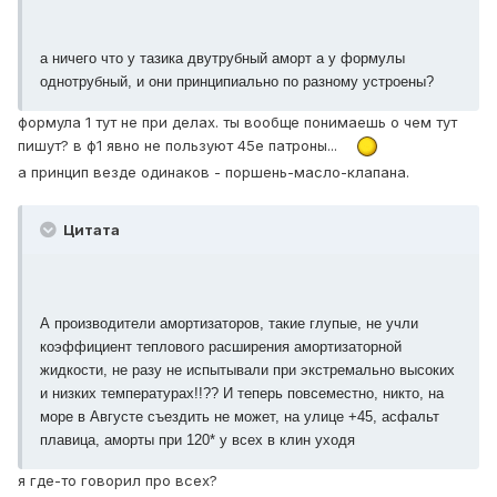
а ничего что у тазика двутрубный аморт а у формулы
однотрубный, и они принципиально по разному устроены?
формула 1 тут не при делах. ты вообще понимаешь о чем тут
пишут? в ф1 явно не пользуют 45е патроны...
а принцип везде одинаков - поршень-масло-клапана.
Цитата
А производители амортизаторов, такие глупые, не учли
коэффициент теплового расширения амортизаторной
жидкости, не разу не испытывали при экстремально высоких
и низких температурах!!?? И теперь повсеместно, никто, на
море в Августе съездить не может, на улице +45, асфальт
плавица, аморты при 120* у всех в клин уходя
я где-то говорил про всех?