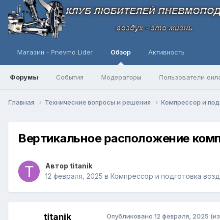
Магазин - Pnevmo Lider
Обзор
Активность
Форумы
События
Модераторы
Пользователи онл
Главная
Технические вопросы и решения
Компресcор и под
Вертикальное расположение комп
Автор
titanik
12 февраля, 2025
в
Компресcор и подготовка воз
titanik
Опубликовано
12 февраля, 2025
(и