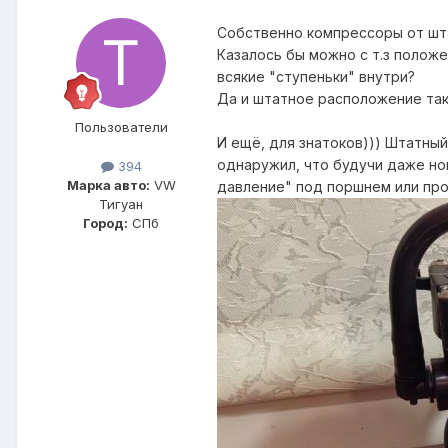
Собственно компрессоры от штат
Казалось бы можно с т.з положен
всякие "ступеньки" внутри?
Да и штатное расположение таки
Пользователи
И ещё, для знатоков))) Штатный
однаружил, что будучи даже но
394
Марка авто:
VW
давление" под поршнем или про
Тигуан
Город:
СПб