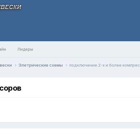
айн
Лидеры
двески
Элетрические схемы
подключение 2-х и более компре
ссоров