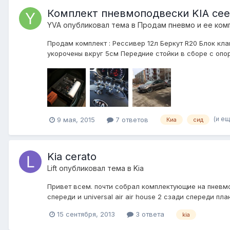
Комплект пневмоподвески KIA cee
YVA
опубликовал тема в
Продам пневмо и ее ком
Продам комплект : Рессивер 12л Беркут R20 Блок кла
укорочены вкруг 5см Передние стойки в сборе с опо
(и ещ
9 мая, 2015
7 ответов
Киа
сид
Kia cerato
Lift
опубликовал тема в
Kia
Привет всем. почти собрал комплектующие на пневмоп
спереди и universal air air house 2 сзади спереди п
15 сентября, 2013
3 ответа
kia