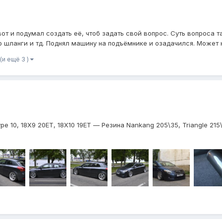
от и подумал создать её, чтоб задать свой вопрос. Суть вопроса т
шланги и тд. Поднял машину на подъёмнике и озадачился. Может кт
(и ещё 3 )
e 10, 18Х9 20ЕТ, 18Х10 19ЕТ — Резина Nankang 205\35, Triangle 21