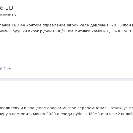
d JD
поненты
панов ГБО 4е контура Управление airbox Реле давления 120-150пси
рами Подушки вкруг рубены 130/3 Все фитинги камоци ЦЕНА КОМПЛЕК
ё 3 )
одвеску и в процессе сборки многое переосмыслил Натолкнул к это
ланирую поставить монро 0030 а сзади рубены 130*3 или на *2 подой