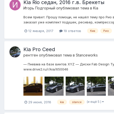
Kia Rio седан, 2016 г.в. Брекеты
Игорь Подгорный
опубликовал тема в
Kia
Всем привет. Прошу помощи, не нашёл тему про Рио в
заказал уже комплект подушек, ресивер, компрессор 
12 января, 2017
19 ответов
Киа
Рио
Kia Pro Ceed
рентген
опубликовал тема в
Stanceworks
— Пневма на базе винтов XYZ — Диски Fab Design Typ
www.drive2.ru/r/kia/650046
(и ещё 5 )
29 июня, 2016
kia
stance