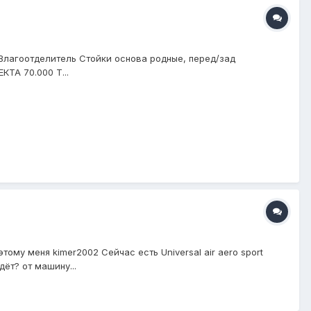
 Влагоотделитель Стойки основа родные, перед/зад
ТА 70.000 Т...
му меня kimer2002 Сейчас есть Universal air aero sport
дёт? от машину...