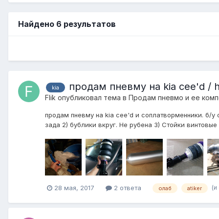
Найдено 6 результатов
продам пневму на kia cee'd / h
kia
Flik
опубликовал тема в
Продам пневмо и ее ком
продам пневму на kia cee'd и соплатворменники. б/у с
зада 2) бублики вкруг. Не рубена 3) Стойки винтовые 
(и
28 мая, 2017
2 ответа
олаб
atiker