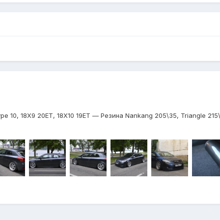
e 10, 18Х9 20ЕТ, 18Х10 19ЕТ — Резина Nankang 205\35, Triangle 21