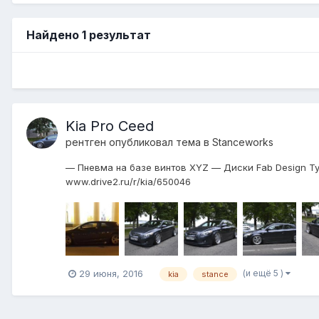
Найдено 1 результат
Kia Pro Ceed
рентген
опубликовал тема в
Stanceworks
— Пневма на базе винтов XYZ — Диски Fab Design Typ
www.drive2.ru/r/kia/650046
(и ещё 5 )
29 июня, 2016
kia
stance