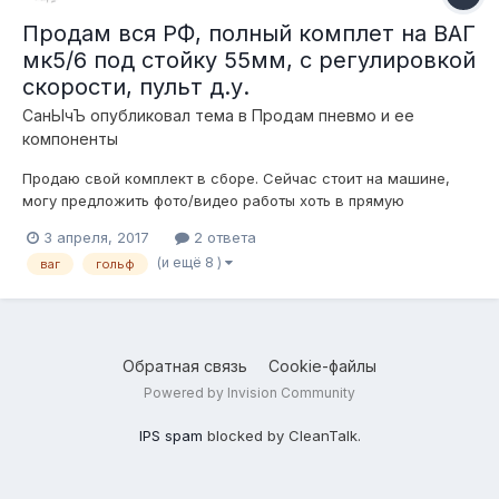
Продам вся РФ, полный комплет на ВАГ
мк5/6 под стойку 55мм, с регулировкой
скорости, пульт д.у.
СанЫчЪ
опубликовал тема в
Продам пневмо и ее
компоненты
Продаю свой комплект в сборе. Сейчас стоит на машине,
могу предложить фото/видео работы хоть в прямую
трансляцию инстаграма =))) Сейчас есть видео работы на
3 апреля, 2017
2 ответа
етюбе и компоненты. Всё просто. Хочу продать машину, диси,
(и ещё 8 )
ваг
гольф
и пневму ) Начнем с пневмы если что ссылка на д2
https://www.dri...
Обратная связь
Cookie-файлы
Powered by Invision Community
IPS spam
blocked by CleanTalk.