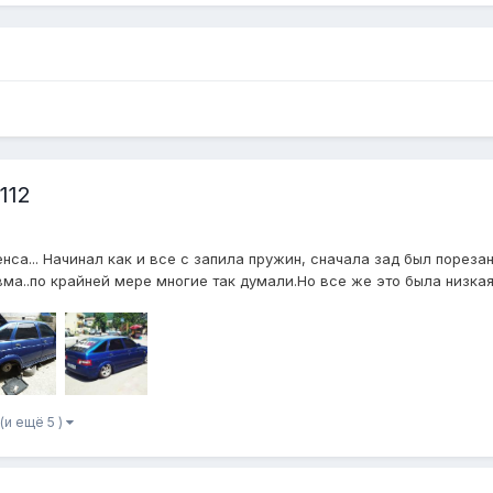
112
нса... Начинал как и все с запила пружин, сначала зад был порезан 
ма..по крайней мере многие так думали.Но все же это была низкая, 
(и ещё 5 )