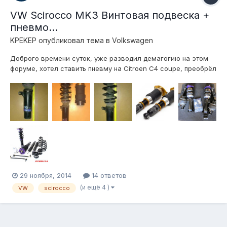
VW Scirocco MK3 Винтовая подвеска +
пневмо...
KPEKEP
опубликовал тема в
Volkswagen
Доброго времени суток, уже разводил демагогию на этом
форуме, хотел ставить пневму на Citroen C4 coupe, преобрёл
всё что нужно, но до дела так и не дошло, т.к. ситроен
выгодно продался (и кто то меня даже минусанул за это ) и
выгодно купился новый автомобиль, с которым я хочу
продолжить эту темати...
29 ноября, 2014
14 ответов
(и ещё 4 )
VW
scirocco