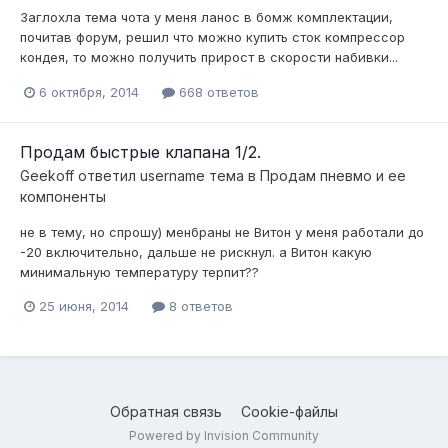
Заглохла тема чота у меня ланос в бомж комплектации,
почитав форум, решил что можно купить сток компрессор
кондея, то можно получить прирост в скорости набивки...
6 октября, 2014
668 ответов
Продам быстрые клапана 1/2.
Geekoff
ответил
username
тема в
Продам пневмо и ее
компоненты
не в тему, но спрошу) менбраны не Витон у меня работали до
-20 включительно, дальше не рискнул. а Витон какую
минимальную температуру терпит??
25 июня, 2014
8 ответов
Обратная связь
Cookie-файлы
Powered by Invision Community