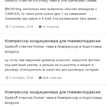
Geekoff
ответил
K3f1r4eg
тема в
Элетрические схемы
@K3f1r4eg, насколько мне правильно обьснял менеджер с
CAMOZZI, то таких реле нужно два: 1. на замыкание
(например при давке в 8 атм) 2.на размыкание (при давке...
7 октября, 2014
14 ответов
Компрессор кондиционера для пневмоподвески
Geekoff
ответил
Former
тема в
Компресcор и подготовка
воздуха
ну, если там наружний диаметр позволит, накрутить фиттинг
под цанговый зажим, а дальше на осушитель и медью в
ресивер. огнетушитель (в качестве доп ресивера, который...
7 октября, 2014
668 ответов
Компрессор кондиционера для пневмоподвески
Geekoff
ответил
Former
тема в
Компресcор и подготовка
воздуха