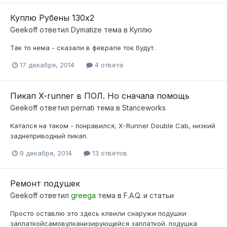
Куплю Рубены 130х2
Geekoff
ответил
Dymatize
тема в
Куплю
Так то нема - сказали в феврале ток будут.
17 декабря, 2014
4 ответа
Пикап X-runner в ПОЛ. Но сначала помощь
Geekoff
ответил
pernati
тема в
Stanceworks
Катался на таком - понравился, X-Runner Double Cab, низкий
заднеприводный пикап.
9 декабря, 2014
13 ответов
Ремонт подушек
Geekoff
ответил
greega
тема в
F.A.Q. и статьи
Просто оставлю это здесь клеили снаружи подушки
заплаткойсамовулканизирующейся заплаткой. подушка