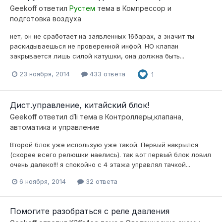
Geekoff
ответил
Рустем
тема в
Компресcор и
подготовка воздуха
нет, он не сработает на заявленных 16барах, а значит ты
раскидываешься не проверенной инфой. НО клапан
закрывается лишь силой катушки, она должна быть...
23 ноября, 2014
433 ответа
1
Дист.управление, китайский блок!
Geekoff
ответил
d1i
тема в
Контроллеры,клапана,
автоматика и управление
Второй блок уже использую уже такой. Первый накрылся
(скорее всего релюшки наелись). так вот первый блок ловил
очень далеко!!! я спокойно с 4 этажа управлял тачкой...
6 ноября, 2014
32 ответа
Помогите разобраться с реле давления