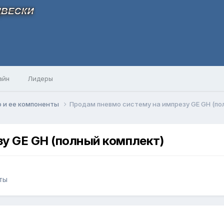
айн
Лидеры
 и ее компоненты
Продам пневмо систему на импрезу GE GH (по
у GE GH (полный комплект)
ты