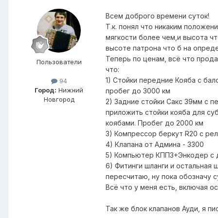
Всем доброго времени суток!
Т.к. понял что никаким положен
мягкости более чем,и высота чт
высоте патрона что б на опреде
Теперь по ценам, всё что прода
Пользователи
что:
1) Стойки передние Кояба с бал
94
Город:
Нижний
пробег до 3000 км
Новгород
2) Задние стойки Сакс 39мм с п
приложить стойки кояба для суб
коябами. Пробег до 2000 км
3) Компрессор беркут R20 с рел
4) Клапана от Админа - 3300
5) Компьютер КПП3+Энкодер с д
6) Фитинги шланги и остальная 
пересчитаю, ну пока обозначу с
Всё что у меня есть, включая о
Так же блок клапанов Ауди, я пи