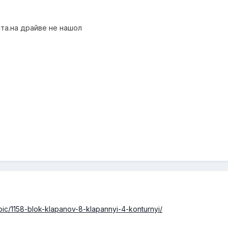
та.на драйве не нашол
ic/1158-blok-klapanov-8-klapannyi-4-konturnyi/