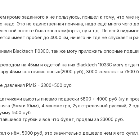
ием кроме заданного я не пользуюсь, пришел к тому, что мне н
о надо. Это не единственная причина, надо ещё много чего д
лённой высоте была зона комфорта, ну и т.д.. По всей видимос
ется имеет пробег до 4000 км, ничего ни где не спускает и р
онами Blacktech 11030C, так же могу приложить опорные подшип
ереходом на 45мм и одетой на них Blacktech 11033C могу отдат
ару 45мм состояние новых(2000 руб), 8000 комплект и 7500 б
е давления РМ12 - 3300+500 руб.
атчиками высоты пневмо подвески 5800 + 4000 руб (ну и про
шняга (6мм и 10мм), 4 манометра, 2ух стрелочный русский, 2 о
умму 1500 руб
ставшиеся трубки и всё что будет, продам за 33000 руб.
сал о нём, 5000 руб, это значительно дешевле чем я его купил.