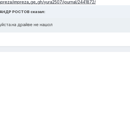
/impreza/impreza_ge_gh/yura2507/journal/2441872/
КСАНДР РОСТОВ сказал:
уйста.на драйве не нашол