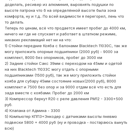
доделать, ресивер из алюминия, выровнять подушки по
высоте патрона что б на определённой высоте была зона
комфорта, ну и т.д.. По всей видимости я перегорел, лень что
то делать.
Теперь по ценам, всё что продается имеет пробег до 4000 км,
ничего ни где не спускает и работает в штатном режиме,
никаких рекламаций нет ни на что:
1) Стойки передние Кояба с балонами Blacktech 11030C, так же
могу приложить опорные подшипники (2000 руб) - 9000 за
комплект, 8000 без опорников, пробег до 3000 км
2) Задние стойки Сакс 39мм с переходом на 45мм и одетой
на них Blacktech 11033C могу отдать с опорными
подшипниками (1500 руб), так же могу приложить стойки
кояба для субару 45мм состояние новых(2000 руб), 8000
комплект и 7500 без опор и за 9000 отдам всё что есть для
зада вместе с коябами. Пробег до 2000 км
3) Компрессор беркут R20 с реле давления РМ12 - 3300+500
руб.
4) Клапана от Админа - 3300
5) Компьютер КПП3+Энкодер с датчиками высоты пневмо
подвески 5800 + 4000 руб (ну и проводка - постараюсь вынуть
всю)