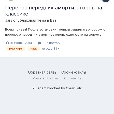
Перенос передних амортизаторов на
классике
Jars
опубликовал тема в
Ваз
Всем привет! После установки пневмы задался вопросом о
переносе передних амортизаторов, одно фото на форуме
уже видел - сверху все понятно, уголок, косынка... Но как
16 июня, 2014
10 ответов
крепить к рычагу? Рычаги не стоковые, а трубчатые S1-team,
(и ещё 3 )
классика
2106
у кого какие соображения есть?
Обратная связь
Cookie-файлы
Powered by Invision Community
IPS spam
blocked by CleanTalk.