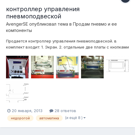
контроллер управления
пневмоподвеской
AvengerSE
опубликовал тема в
Продам пневмо и ее
компоненты
Продается контроллер управления пневмоподвеской. в
комплект входит: 1. Экран. 2. отдельные две платы с кнопками
3шт и 8шт. 3. плата с микросхемами и управляющим
процессором. Все соединяется шлейфами ( входят в
комплект) 4. Пять датчиков давления Данные на компьютер
при...
20 января, 2013
28 ответов
(и ещё 8 )
недорогой
автоматика