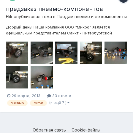
предзаказ пневмо-компонентов
Flik
опубликовал тема в
Продам пневмо и ее компоненты
Добрый день! Наша компания ООО "Микро" является
официальным представителем Санкт - Питербургской
компании ООО "Пневмопривод". Все предлагаемое
пневмооборудование является взаимозаменяемым с
изделиями фирм "FESTO", "SMC", "Pnevmolux", "Camozzi",
"Parker", "TECO Pneumatic" и др. Список оборудован...
29 марта, 2013
33 ответа
(и ещё 7 )
пневмо
фитиг
Обратная связь
Cookie-файлы