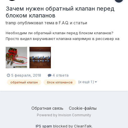
Зачем нужен обратный клапан перед
блоком клапанов
tramp
опубликовал тема в
F.A.Q. и статьи
Необходим ли обратный клапан перед блоком клапанов?
Просто видел вкручивают клапана напрямую в рессивер на
тройничках, или обратный клапан нужен только когда стоит
именно блок ? Спрашиваю потому что имею 2х контурный
блок как на певрвом фото и 4 клапана ловато, которые
удобнее будет вкуртить в ресси...
5 февраля, 2018
4 ответа
(и ещё 1 )
обратный клапан
блок клпананов
Обратная связь
Cookie-файлы
Powered by Invision Community
IPS spam
blocked by CleanTalk.