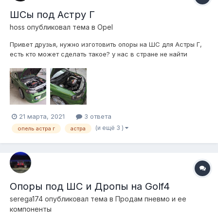
ШСы под Астру Г
hoss
опубликовал тема в
Opel
Привет друзья, нужно изготовить опоры на ШС для Астры Г,
есть кто может сделать такое? у нас в стране не найти
нормальных ШС, и может у кого уже есть правильный
чертеж и сможет всё это сделать? Сам с Молдовы,
Кишинёв, желательно чтоб можно было их скинуть ко мне,
вроде щас почтой можно. И прежде все...
21 марта, 2021
3 ответа
(и ещё 3 )
опель астра г
астра
Опоры под ШС и Дропы на Golf4
serega174
опубликовал тема в
Продам пневмо и ее
компоненты