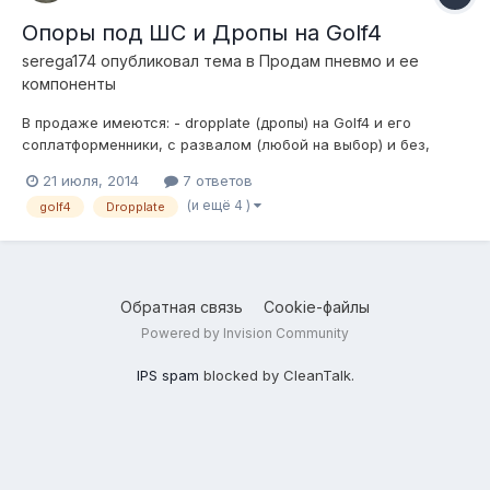
Опоры под ШС и Дропы на Golf4
serega174
опубликовал тема в
Продам пневмо и ее
компоненты
В продаже имеются: - dropplate (дропы) на Golf4 и его
соплатформенники, с развалом (любой на выбор) и без,
толщина пластин 16мм, материал сталь 09Г2С. В комплекте
21 июля, 2014
7 ответов
забивные шпильки из шестигранника калёные, гайки и болты
(и ещё 4 )
golf4
Dropplate
с потайной головкой. Цена: с развалом - 6000 р. без развала
- 5000 р....
Обратная связь
Cookie-файлы
Powered by Invision Community
IPS spam
blocked by CleanTalk.