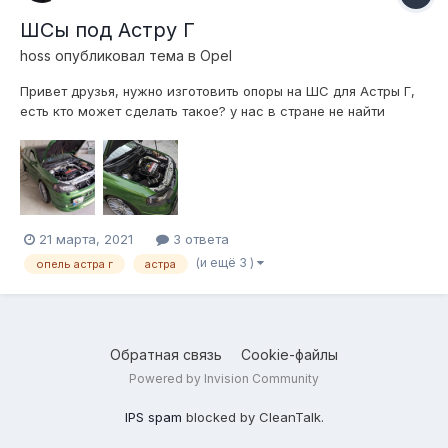
ШСы под Астру Г
hoss
опубликовал тема в
Opel
Привет друзья, нужно изготовить опоры на ШС для Астры Г,
есть кто может сделать такое? у нас в стране не найти
нормальных ШС, и может у кого уже есть правильный
чертеж и сможет всё это сделать? Сам с Молдовы,
Кишинёв, желательно чтоб можно было их скинуть ко мне,
вроде щас почтой можно. И прежде все...
21 марта, 2021
3 ответа
(и ещё 3 )
опель астра г
астра
Обратная связь
Cookie-файлы
Powered by Invision Community
IPS spam
blocked by CleanTalk.