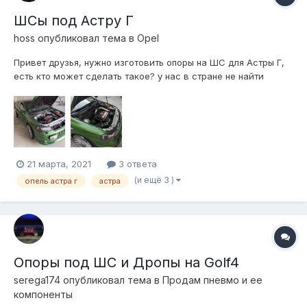
ШСы под Астру Г
hoss
опубликовал тема в
Opel
Привет друзья, нужно изготовить опоры на ШС для Астры Г,
есть кто может сделать такое? у нас в стране не найти
нормальных ШС, и может у кого уже есть правильный
чертеж и сможет всё это сделать? Сам с Молдовы,
Кишинёв, желательно чтоб можно было их скинуть ко мне,
вроде щас почтой можно. И прежде все...
21 марта, 2021
3 ответа
(и ещё 3 )
опель астра г
астра
Опоры под ШС и Дропы на Golf4
serega174
опубликовал тема в
Продам пневмо и ее
компоненты