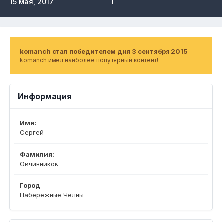
15 мая, 2017
1
komanch стал победителем дня 3 сентября 2015
komanch имел наиболее популярный контент!
Информация
Имя:
Сергей
Фамилия:
Овчинников
Город
Набережные Челны