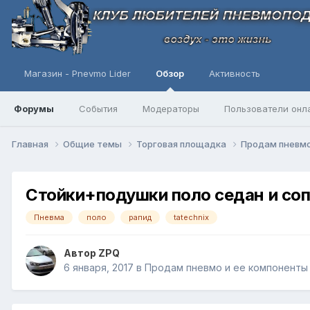
Магазин - Pnevmo Lider
Обзор
Активность
Форумы
События
Модераторы
Пользователи онл
Главная
Общие темы
Торговая площадка
Продам пневмо
Стойки+подушки поло седан и со
Пневма
поло
рапид
tatechnix
Автор
ZPQ
6 января, 2017
в
Продам пневмо и ее компоненты