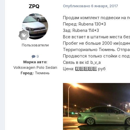
ZPQ
Опубликовано
6 января, 2017
Продам комплект подвески на пол
Перед: Rubena 130*3
Зад: Rubena 114*3
Все встает в штатные места бе
Пробег не больше 2000 км(один
Пользователи
Территориально Тюмень. Отпра
Продаются только стойки с под
9
Марка авто:
Связь в вк id: b_v_a
Volkswagen Polo Sedan
Цена: 2️⃣0️⃣0️⃣0️⃣0️⃣ руб
Город:
Тюмень