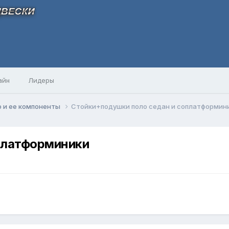
айн
Лидеры
 и ее компоненты
Стойки+подушки поло седан и соплатформин
платформиники