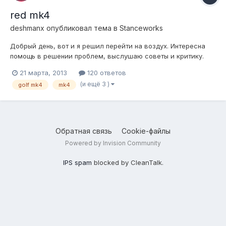
red mk4
deshmanx
опубликовал тема в
Stanceworks
Добрый день, вот и я решил перейти на воздух. Интересна
помощь в решении проблем, выслушаю советы и критику.
Первый опыт. Что мы имеем: авто vw golf mk4, спереди
21 марта, 2013
120 ответов
макферсон, сзади балка - аморт и пружина отдельно.
(и ещё 3 )
golf mk4
mk4
Строится будем на базе винтов TA-technix. Ездовое
положение вот: Что...
Обратная связь
Cookie-файлы
Powered by Invision Community
IPS spam
blocked by CleanTalk.