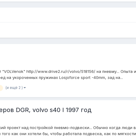
VOLVenok" http://www.drive2.ru/r/volvo/518156/ на пневму... Опыта и
ед на укороченных пружинах Losjoforce sport -40mm, зад на...
(и ещё 2 )
ов DGR, volvo s40 I 1997 год
ий проект над постройкой пневмо-подвески... Обычно когда люди 
 того как они хотели бы, чтобы работала подвеска, как по мягкости,