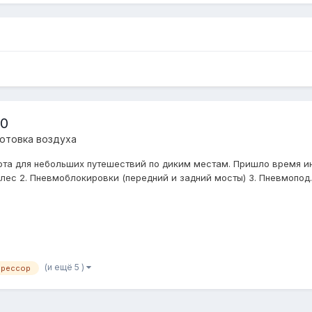
20
отовка воздуха
ота для небольших путешествий по диким местам. Пришло время и
лес 2. Пневмоблокировки (передний и задний мосты) 3. Пневмопод..
(и ещё 5 )
прессор