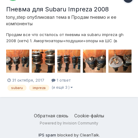
Пневма для Subaru Impreza 2008
tony_step
опубликовал тема в
Продам пневмо и ее
компоненты
Продам все что осталось от пневмы на subaru impreza gh
2008 (хетч) 1. Амортизаторы+подушки+опоры на ШС (в
подарок отдам стандартные опоры и сальники с резинками)
2. Пневмомагистрали (в подарок) 3. 8 кнопок в подстаканник
+ подиум (в подарок) На комплекте проехано 8500 км. 1
сезон...
31 октября, 2017
1 ответ
(и ещё 3 )
subaru
impreza
Обратная связь
Cookie-файлы
Powered by Invision Community
IPS spam
blocked by CleanTalk.