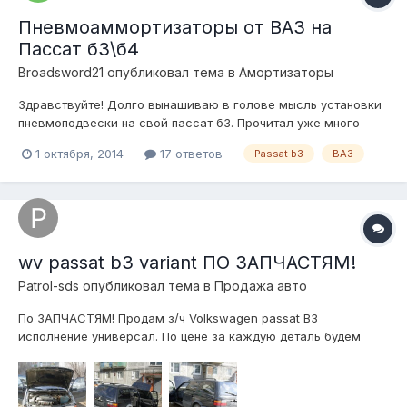
Пневмоаммортизаторы от ВАЗ на
Пассат б3\б4
Broadsword21
опубликовал тема в
Амортизаторы
Здравствуйте! Долго вынашиваю в голове мысль установки
пневмоподвески на свой пассат б3. Прочитал уже много
различной информации. Хотел собирать уже на родных
1 октября, 2014
17 ответов
Passat b3
ВАЗ
стойках Bilstein, но не хочется сильно заморачиваться со
стойками (укорачивание, допиливание корпусов подушек
под параметры стоек и т.д.)...
wv passat b3 variant ПО ЗАПЧАСТЯМ!
Patrol-sds
опубликовал тема в
Продажа авто
По ЗАПЧАСТЯМ! Продам з/ч Volkswagen passat B3
исполнение универсал. По цене за каждую деталь будем
договариваться отдельно. Отправлю т/к. Территориально
город Первоуральск, Свердловская обл. Телефон
+791220885трисемь. Или в личку.