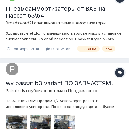
Пневмоаммортизаторы от ВАЗ на
Пассат б3\б4
Broadsword21
опубликовал тема в
Амортизаторы
Здравствуйте! Долго вынашиваю в голове мысль установки
пневмоподвески на свой пассат б3. Прочитал уже много
различной информации. Хотел собирать уже на родных
1 октября, 2014
17 ответов
Passat b3
ВАЗ
стойках Bilstein, но не хочется сильно заморачиваться со
стойками (укорачивание, допиливание корпусов подушек
под параметры стоек и т.д.)...
wv passat b3 variant ПО ЗАПЧАСТЯМ!
Patrol-sds
опубликовал тема в
Продажа авто
По ЗАПЧАСТЯМ! Продам з/ч Volkswagen passat B3
исполнение универсал. По цене за каждую деталь будем
договариваться отдельно. Отправлю т/к. Территориально
город Первоуральск, Свердловская обл. Телефон
+791220885трисемь. Или в личку.