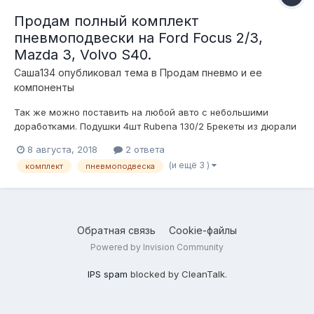
Продам полный комплект
пневмоподвески на Ford Focus 2/3,
Mazda 3, Volvo S40.
Саша134
опубликовал тема в
Продам пневмо и ее
компоненты
Так же можно поставить на любой авто с небольшими
доработками. Подушки 4шт Rubena 130/2 Брекеты из дюрали
под подушки Рубена 130/ стойки DGR. Ресивер ( манометр,
8 августа, 2018
2 ответа
клапан аварийного сброса, порт для подкачки шин, и т д. Все
(и ещё 3 )
комплект
пневмоподвеска
магистрали трубка 8 ( скорость работы хорошая) Компре...
Обратная связь
Cookie-файлы
Powered by Invision Community
IPS spam
blocked by CleanTalk.