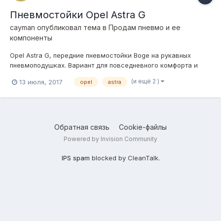
Пневмостойки Opel Astra G
cayman
опубликовал тема в
Продам пневмо и ее
компоненты
Opel Astra G, передние пневмостойки Boge на рукавных
пневмоподушках. Вариант для повседневного комфорта и
повышенной проходимости! Поднимают очень высоко.
(и ещё 2 )
13 июля, 2017
opel
astra
Расскажу как подключить компрессор чтобы легко
управлять подъемом, без лишних компонентов. Продажа по
причине смены авто. Пробег амортизаторо...
Обратная связь
Cookie-файлы
Powered by Invision Community
IPS spam
blocked by CleanTalk.